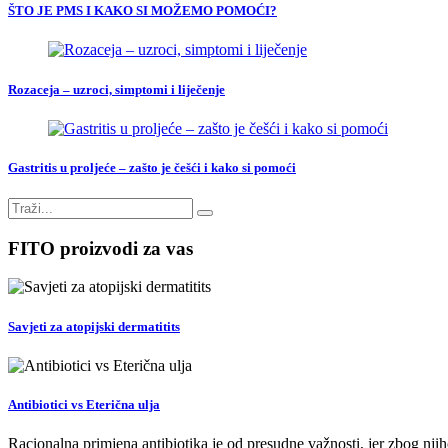
ŠTO JE PMS I KAKO SI MOŽEMO POMOĆI?
Rozaceja – uzroci, simptomi i liječenje
Gastritis u proljeće – zašto je češći i kako si pomoći
FITO proizvodi za vas
Savjeti za atopijski dermatitits
Antibiotici vs Eterična ulja
Racionalna primjena antibiotika je od presudne važnosti, jer zbog nj