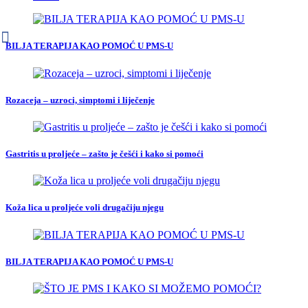
BILJA TERAPIJA KAO POMOĆ U PMS-U
Rozaceja – uzroci, simptomi i liječenje
Gastritis u proljeće – zašto je češći i kako si pomoći
Koža lica u proljeće voli drugačiju njegu
BILJA TERAPIJA KAO POMOĆ U PMS-U