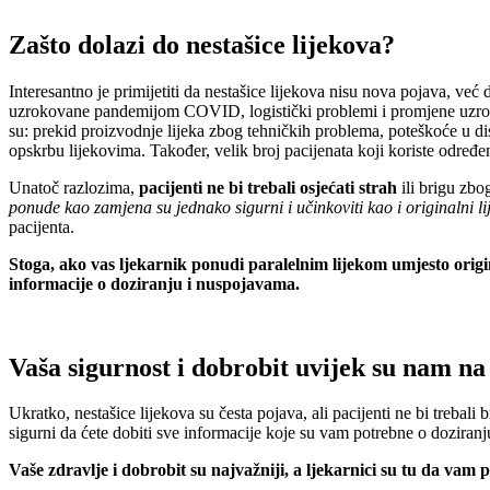
Zašto dolazi do nestašice lijekova?
Interesantno je primijetiti da nestašice lijekova nisu nova pojava, već 
uzrokovane pandemijom COVID, logistički problemi i promjene uzrokova
su: prekid proizvodnje lijeka zbog tehničkih problema, poteškoće u dist
opskrbu lijekovima. Također, velik broj pacijenata koji koriste određ
Unatoč razlozima,
pacijenti ne bi trebali osjećati strah
ili brigu zbo
ponude kao zamjena su jednako sigurni i učinkoviti kao i originalni li
pacijenta.
Stoga, ako vas ljekarnik ponudi paralelnim lijekom umjesto origina
informacije o doziranju i nuspojavama.
Vaša sigurnost i dobrobit uvijek su nam n
Ukratko, nestašice lijekova su česta pojava, ali pacijenti ne bi trebali br
sigurni da ćete dobiti sve informacije koje su vam potrebne o doziran
Vaše zdravlje i dobrobit su najvažniji, a ljekarnici su tu da vam