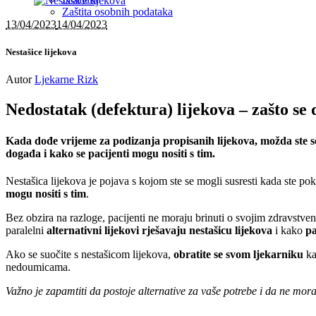
Zaštita osobnih podataka
13/04/2023
14/04/2023
Nestašice lijekova
Autor
Ljekarne Rizk
Nedostatak (defektura) lijekova – zašto se 
Kada dođe vrijeme za podizanja propisanih lijekova, možda ste se 
događa i kako se pacijenti mogu nositi s tim.
Nestašica lijekova je pojava s kojom ste se mogli susresti kada ste po
mogu nositi s tim
.
Bez obzira na razloge, pacijenti ne moraju brinuti o svojim zdravstve
paralelni
alternativni lijekovi rješavaju nestašicu lijekova
i kako
pa
Ako se suočite s nestašicom lijekova,
obratite se svom ljekarniku
ka
nedoumicama.
Važno je zapamtiti da postoje alternative za vaše potrebe i da ne mora