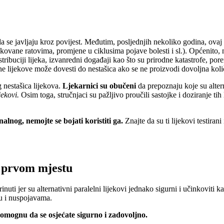
da se javljaju kroz povijest. Međutim, posljednjih nekoliko godina, ovaj 
ne ratovima, promjene u ciklusima pojave bolesti i sl.). Općenito, ne
ribuciji lijeka, izvanredni događaji kao što su prirodne katastrofe, por
ene lijekove može dovesti do nestašica ako se ne proizvodi dovoljna kol
g nestašica lijekova.
Ljekarnici su obučeni
da prepoznaju koje su alter
jekovi.
Osim toga, stručnjaci su pažljivo proučili sastojke i doziranje ti
lnog, nemojte se bojati koristiti ga.
Znajte da su ti lijekovi testiran
a prvom mjestu
inuti jer su alternativni paralelni lijekovi jednako sigurni i učinkoviti ka
ju i nuspojavama.
 pomognu da se osjećate sigurno i zadovoljno.