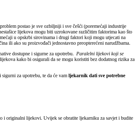
problem postao je sve ozbiljniji i sve češći (poremećaji industrije
stašice lijekova mogu biti uzrokovane različitim faktorima kao što
emećaji u opskrbi sirovinama i drugi faktori koji mogu utjecati na
ičina ili ako su proizvođači jednostavno preopterećeni narudžbama.
native dostupne i sigurne za upotrebu.
Paralelni lijekovi koji se
h lijekova kako bi osigurali da se mogu koristiti bez dodatnog rizika za
i i sigurni za upotrebu, te da će vam
ljekarnik dati sve potrebne
o i originalni lijekovi. Uvijek se obratite ljekarniku za savjet i budite