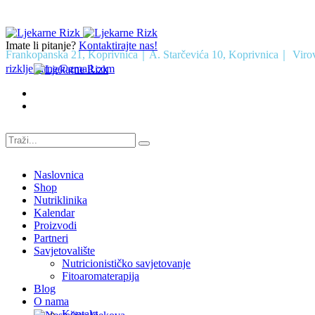
Imate li pitanje?
Kontaktirajte nas!
Frankopanska 21, Koprivnica｜A. Starčevića 10, Koprivnica｜ Viro
rizkljekarne@gmail.com
Naslovnica
Shop
Nutriklinika
Kalendar
Proizvodi
Partneri
Savjetovalište
Nutricionističko savjetovanje
Fitoaromaterapija
Blog
O nama
Kontakt