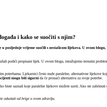
događa i kako se suočiti s njim?
u posljednje vrijeme suočili s nestašicom lijekova. U ovom blogu, 
kušali podići propisani lijek. U ovom blogu, istražujemo trenutni proble
nim potrebama. Ljekarnici često nude paralelne, alternativne lijekove ko
cijenti mogu biti sigurni
da će pronaći alternativu za svoje potrebe.
ko biste saznali koje paralelne lijekove možete uzeti. Ako ste zabrinuti
te odustati od brige o svom zdravlju.