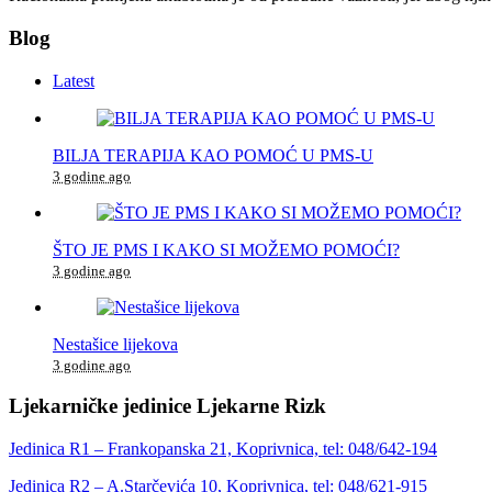
Blog
Latest
BILJA TERAPIJA KAO POMOĆ U PMS-U
3 godine ago
ŠTO JE PMS I KAKO SI MOŽEMO POMOĆI?
3 godine ago
Nestašice lijekova
3 godine ago
Ljekarničke jedinice Ljekarne Rizk
Jedinica R1 – Frankopanska 21, Koprivnica, tel: 048/642-194
Jedinica R2 – A.Starčevića 10, Koprivnica, tel: 048/621-915