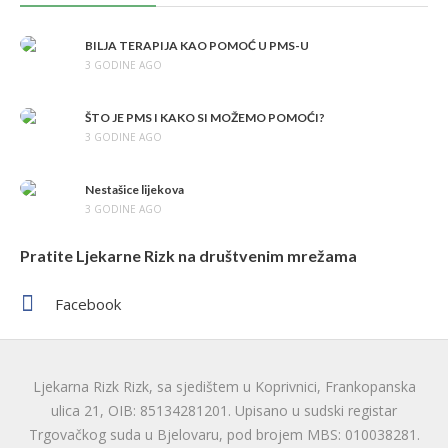
BILJA TERAPIJA KAO POMOĆ U PMS-U
3 GODINE AGO
ŠTO JE PMS I KAKO SI MOŽEMO POMOĆI?
3 GODINE AGO
Nestašice lijekova
3 GODINE AGO
Pratite Ljekarne Rizk na društvenim mrežama
Facebook
Ljekarna Rizk Rizk, sa sjedištem u Koprivnici, Frankopanska
ulica 21, OIB: 85134281201. Upisano u sudski registar
Trgovačkog suda u Bjelovaru, pod brojem MBS: 010038281.