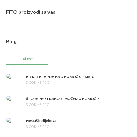
FITO proizvodi za vas
Blog
Latest
BILJA TERAPIJA KAO POMOĆ U PMS-U
3 GODINE AGO
ŠTO JE PMS I KAKO SI MOŽEMO POMOĆI?
3 GODINE AGO
Nestašice lijekova
3 GODINE AGO