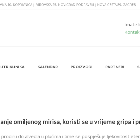
VIĆA 10, KOPRIVNICA｜ VIROVSKA 25, NOVIGRAD PODRAVSKI｜NOVA CESTA 89, ZAGREB
Imate l
Kontakt
UTRIKLINIKA
KALENDAR
PROIZVODI
PARTNERI
S
ULTRAZVUČNI DIFUZER
nje omiljenog mirisa, koristi se u vrijeme gripa i p
o prodiru do alveola u plućima i time se pospješuje ljekovitost ete