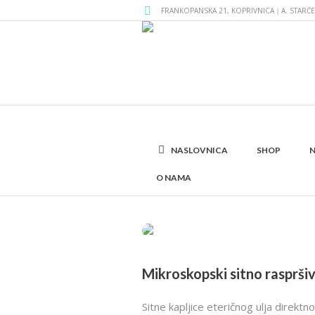
FRANKOPANSKA 21, KOPRIVNICA｜A. STARČE
NASLOVNICA
SHOP
N
O NAMA
Mikroskopski sitno raspršiva
Sitne kapljice eteričnog ulja direktn