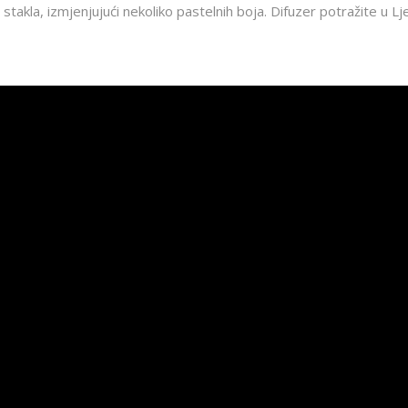
 stakla, izmjenjujući nekoliko pastelnih boja. Difuzer potražite u L