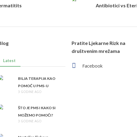
dermatitits
Antibiotici vs Eter
Blog
Pratite Ljekarne Rizk na
društvenim mrežama
Latest
Facebook
BILJA TERAPIJA KAO
POMOĆ U PMS-U
3 GODINE AGO
ŠTO JE PMS I KAKO SI
MOŽEMO POMOĆI?
3 GODINE AGO