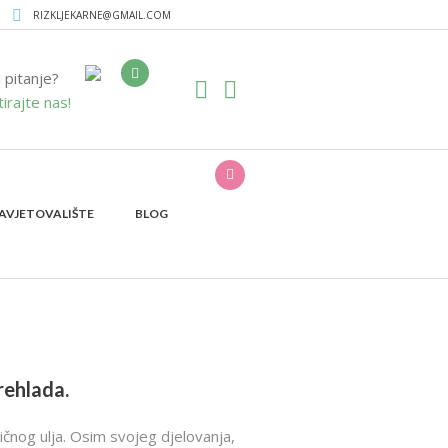
RIZKLJEKARNE@GMAIL.COM
i pitanje?
irajte nas!
AVJETOVALIŠTE
BLOG
rehlada.
ričnog ulja. Osim svojeg djelovanja,