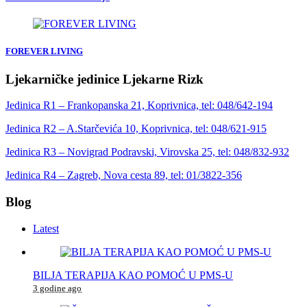
FOREVER LIVING
Ljekarničke jedinice Ljekarne Rizk
Jedinica R1 – Frankopanska 21, Koprivnica, tel: 048/642-194
Jedinica R2 – A.Starčevića 10, Koprivnica, tel: 048/621-915
Jedinica R3 – Novigrad Podravski, Virovska 25, tel: 048/832-932
Jedinica R4 – Zagreb, Nova cesta 89, tel: 01/3822-356
Blog
Latest
BILJA TERAPIJA KAO POMOĆ U PMS-U
3 godine ago