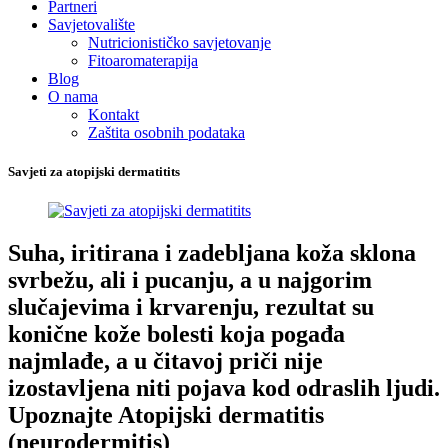
Partneri
Savjetovalište
Nutricionističko savjetovanje
Fitoaromaterapija
Blog
O nama
Kontakt
Zaštita osobnih podataka
Savjeti za atopijski dermatitits
Suha, iritirana i zadebljana koža sklona
svrbežu, ali i pucanju, a u najgorim
slučajevima i krvarenju, rezultat su
konične kože bolesti koja pogađa
najmlađe, a u čitavoj priči nije
izostavljena niti pojava kod odraslih ljudi.
Upoznajte Atopijski dermatitis
(neurodermitis)