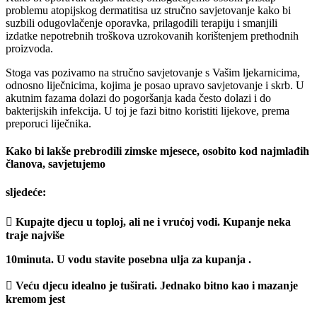
problemu atopijskog dermatitisa uz stručno savjetovanje kako bi
suzbili odugovlačenje oporavka, prilagodili terapiju i smanjili
izdatke nepotrebnih troškova uzrokovanih korištenjem prethodnih
proizvoda.
Stoga vas pozivamo na stručno savjetovanje s Vašim ljekarnicima,
odnosno liječnicima,
kojima je posao upravo savjetovanje i skrb.
U
akutnim fazama dolazi do pogoršanja kada često dolazi i do
bakterijskih infekcija. U
toj je fazi bitno koristiti lijekove, prema
preporuci liječnika.
Kako bi lakše prebrodili zimske mjesece, osobito kod najmlađih
članova, savjetujemo
sljedeće:
 Kupajte djecu u toploj, ali ne i vrućoj vodi. Kupanje neka
traje najviše
10minuta. U vodu stavite posebna ulja za kupanja .
 Veću djecu idealno je tuširati. Jednako bitno kao i mazanje
kremom jest