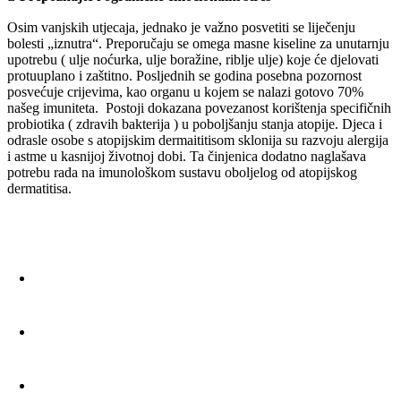
Osim vanjskih utjecaja, jednako je važno posvetiti se liječenju
bolesti „iznutra“.
Preporučaju se omega masne kiseline za unutarnju
upotrebu ( ulje noćurka, ulje
boražine, riblje ulje) koje će djelovati
protuuplano i zaštitno.
Posljednih se godina posebna pozornost
posvećuje crijevima, kao organu u kojem
se nalazi gotovo 70%
našeg imuniteta.
Postoji dokazana povezanost korištenja specifičnih
probiotika ( zdravih bakterija ) u poboljšanju stanja atopije. Djeca i
odrasle osobe s atopijskim dermaititisom sklonija su razvoju alergija
i
astme u kasnijoj životnoj dobi. Ta činjenica dodatno naglašava
potrebu rada na
imunološkom sustavu oboljelog od atopijskog
dermatitisa.