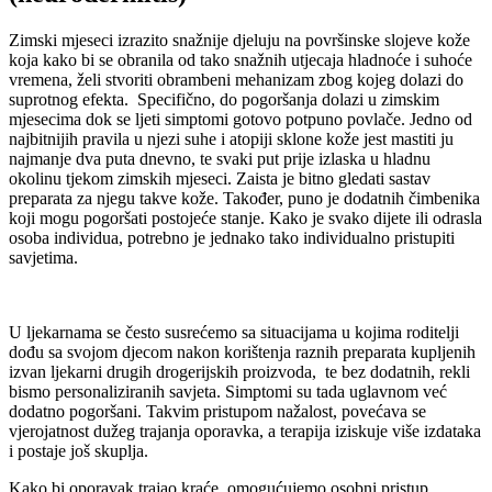
Zimski mjeseci izrazito snažnije djeluju na površinske slojeve kože
koja kako bi se obranila od tako snažnih utjecaja hladnoće i suhoće
vremena, želi stvoriti obrambeni mehanizam zbog kojeg dolazi do
suprotnog efekta.
Specifično, do pogoršanja dolazi u zimskim
mjesecima dok se ljeti simptomi gotovo
potpuno povlače. Jedno od
najbitnijih pravila u njezi suhe i atopiji sklone kože jest
mastiti ju
n
ajmanje dva puta dnevno, te svaki put prije izlaska u hladnu
okolinu
tjekom zimskih mjeseci. Zaista je bitno gledati sastav
preparata za njegu takve kože.
Također, puno je dodatnih čimbenika
koji mogu pogoršati postojeće stanje. Kako je
svako dijete ili odrasla
osoba individua, potrebno je jednako tako individualno
pristupiti
savjetima.
U ljekarnama se često susrećemo sa situacijama u kojima roditelji
dođu sa svojom
djecom nakon korištenja raznih preparata kupljenih
izvan ljekarni drugih drogerijskih proizvoda,
te bez dodatnih, rekli
bismo personaliziranih savjeta. Simptomi su tada uglavnom već
dodatno pogoršani. Takvim pristupom nažalost, povećava se
vjerojatnost dužeg trajanja oporavka, a terapija iziskuje više izdataka
i postaje još skuplja.
Kako bi oporavak trajao kraće, omogućujemo osobni pristup