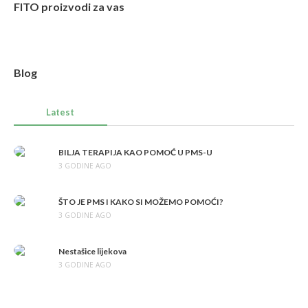
FITO proizvodi za vas
Blog
Latest
BILJA TERAPIJA KAO POMOĆ U PMS-U
3 GODINE AGO
ŠTO JE PMS I KAKO SI MOŽEMO POMOĆI?
3 GODINE AGO
Nestašice lijekova
3 GODINE AGO