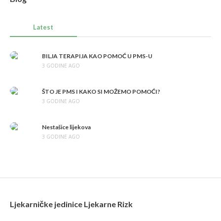
Latest
BILJA TERAPIJA KAO POMOĆ U PMS-U
3 GODINE AGO
ŠTO JE PMS I KAKO SI MOŽEMO POMOĆI?
3 GODINE AGO
Nestašice lijekova
3 GODINE AGO
Ljekarničke jedinice Ljekarne Rizk