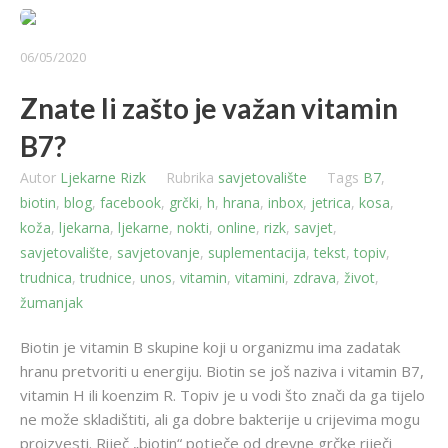
06/05/2020
Znate li zašto je važan vitamin
B7?
Autor
Ljekarne Rizk
Rubrika
savjetovalište
Tags
B7
,
biotin
,
blog
,
facebook
,
grčki
,
h
,
hrana
,
inbox
,
jetrica
,
kosa
,
koža
,
ljekarna
,
ljekarne
,
nokti
,
online
,
rizk
,
savjet
,
savjetovalište
,
savjetovanje
,
suplementacija
,
tekst
,
topiv
,
trudnica
,
trudnice
,
unos
,
vitamin
,
vitamini
,
zdrava
,
život
,
žumanjak
Biotin je vitamin B skupine koji u organizmu ima zadatak
hranu pretvoriti u energiju. Biotin se još naziva i vitamin B7,
vitamin H ili koenzim R. Topiv je u vodi što znači da ga tijelo
ne može skladištiti, ali ga dobre bakterije u crijevima mogu
proizvesti. Riječ „biotin“ potječe od drevne grčke riječi