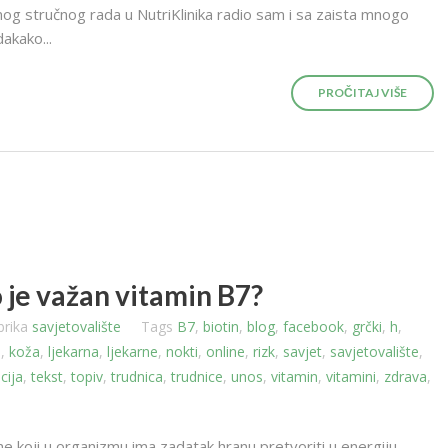
mog stručnog rada u NutriKlinika radio sam i sa zaista mnogo
dakako...
PROČITAJ VIŠE
o je važan vitamin B7?
brika
savjetovalište
Tags
B7
,
biotin
,
blog
,
facebook
,
grčki
,
h
,
a
,
koža
,
ljekarna
,
ljekarne
,
nokti
,
online
,
rizk
,
savjet
,
savjetovalište
,
cija
,
tekst
,
topiv
,
trudnica
,
trudnice
,
unos
,
vitamin
,
vitamini
,
zdrava
,
ine koji u organizmu ima zadatak hranu pretvoriti u energiju.