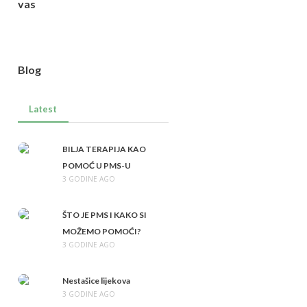
vas
Blog
Latest
BILJA TERAPIJA KAO
POMOĆ U PMS-U
3 GODINE AGO
ŠTO JE PMS I KAKO SI
MOŽEMO POMOĆI?
3 GODINE AGO
Nestašice lijekova
3 GODINE AGO