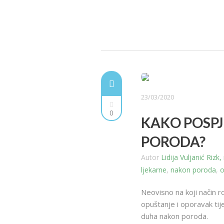
23/03/2020
0
KAKO POSPJ
PORODA?
Autor
Lidija Vuljanić Riz
ljekarne
,
nakon poroda
,
o
Neovisno na koji način ro
opuštanje i oporavak tije
duha nakon poroda.