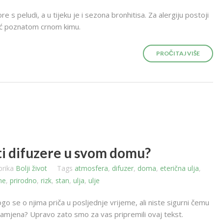
re s peludi, a u tijeku je i sezona bronhitisa. Za alergiju postoji
već poznatom crnom kimu.
PROČITAJ VIŠE
iti difuzere u svom domu?
brika
Bolji život
Tags
atmosfera
,
difuzer
,
doma
,
eterična ulja
,
ne
,
prirodno
,
rizk
,
stan
,
ulja
,
ulje
ogo se o njima priča u posljednje vrijeme, ali niste sigurni čemu
 namjena? Upravo zato smo za vas pripremili ovaj tekst.