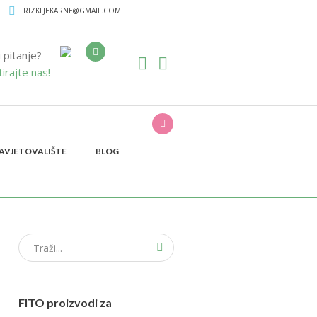
RIZKLJEKARNE@GMAIL.COM
i pitanje?
irajte nas!
AVJETOVALIŠTE
BLOG
Home
/
rizk
FITO proizvodi za