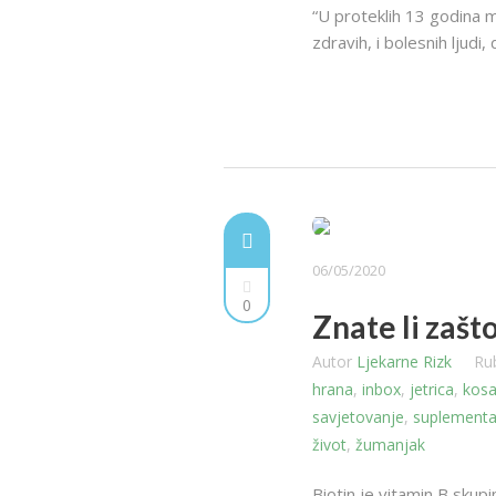
“U proteklih 13 godina 
zdravih, i bolesnih ljudi, 
06/05/2020
0
Znate li zašt
Autor
Ljekarne Rizk
Ru
hrana
,
inbox
,
jetrica
,
kos
savjetovanje
,
suplementa
život
,
žumanjak
Biotin je vitamin B skup