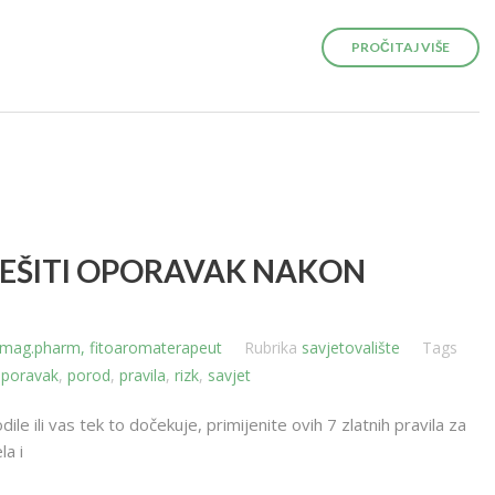
PROČITAJ VIŠE
EŠITI OPORAVAK NAKON
k, mag.pharm, fitoaromaterapeut
Rubrika
savjetovalište
Tags
poravak
,
porod
,
pravila
,
rizk
,
savjet
dile ili vas tek to dočekuje, primijenite ovih 7 zlatnih pravila za
la i