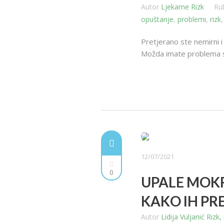
Autor
Ljekarne Rizk
Ru
opuštanje
,
problemi
,
rizk
Pretjerano ste nemirni i 
Možda imate problema s n
12/07/2021
0
UPALE MOK
KAKO IH PRE
Autor
Lidija Vuljanić Riz