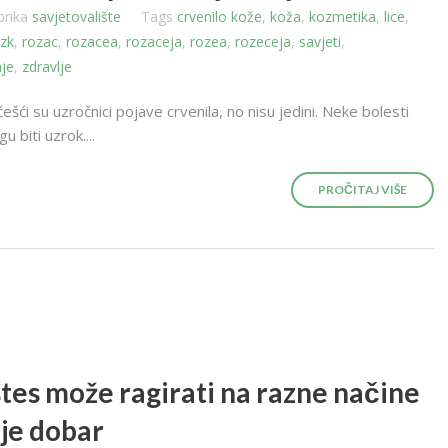
brika
savjetovalište
Tags
crvenilo kože
,
koža
,
kozmetika
,
lice
,
izk
,
rozac
,
rozacea
,
rozaceja
,
rozea
,
rozeceja
,
savjeti
,
nje
,
zdravlje
šći su uzročnici pojave crvenila, no nisu jedini. Neke bolesti
u biti uzrok....
PROČITAJ VIŠE
stes može ragirati na razne načine
ije dobar