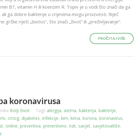
tamin B7, vitamin H ili koenzim R. Topiv je u vodi što znači da ga
i, ali ga dobre bakterije u crijevima mogu proizvesti. Riječ
 grčke riječi „biotos“, što znači „život“ ili „preživljavanje“.
PROČITAJ VIŠE
oba koronavirusa
brika
Bolji život
Tags
alergija
,
astma
,
bakterija
,
bakterije
,
rni
,
crnog
,
dijabetes
,
infekcije
,
kim
,
kima
,
korona
,
koronavirus
,
st
,
online
,
preventiva
,
preventivno
,
rizk
,
savjet
,
savjetovalište
,
e