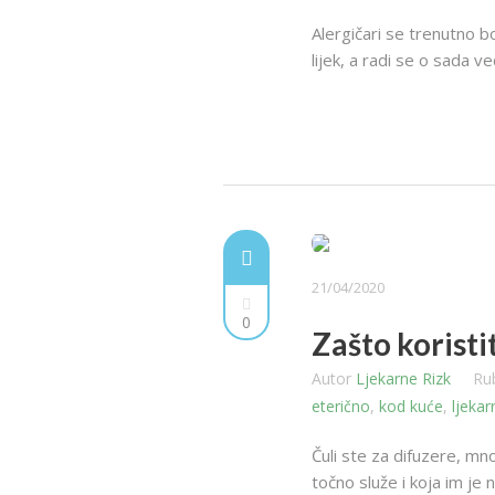
Alergičari se trenutno bo
lijek, a radi se o sada 
21/04/2020
0
Zašto korist
Autor
Ljekarne Rizk
Ru
eterično
,
kod kuće
,
ljekar
Čuli ste za difuzere, mn
točno služe i koja im je