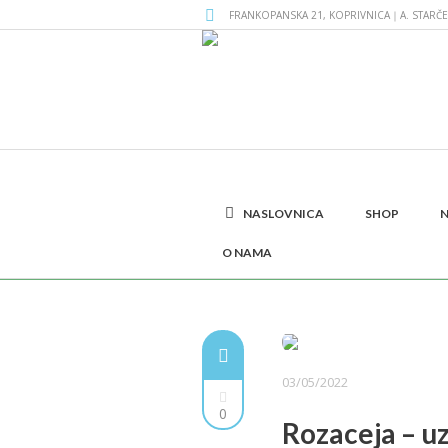
FRANKOPANSKA 21, KOPRIVNICA｜A. STARČE
NASLOVNICA
SHOP
N
Oznaka: rizk
O NAMA
03/05/2022
0
Rozaceja – uz