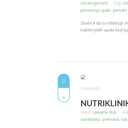
Uncategorized
Tags
bo
prevencija upale
,
prirodni
Znate li da su infekcije
bakterijskih upala kod l
21/09/2020
0
NUTRIKLINIKA
Autor
Ljekarne Rizk
Ru
nutriklinika
,
prehrana
,
rizk