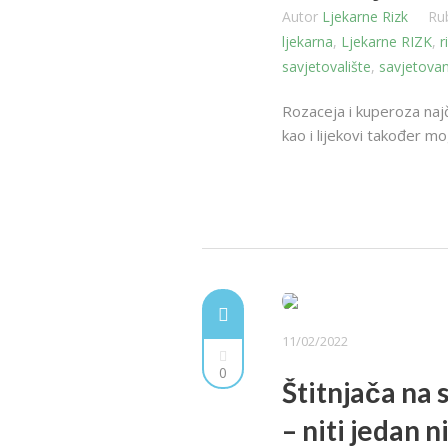
Autor
Ljekarne Rizk
Ru
ljekarna
,
Ljekarne RIZK
,
r
savjetovalište
,
savjetova
Rozaceja i kuperoza najče
kao i lijekovi također mog
11/02/2022
0
Štitnjača na 
– niti jedan n