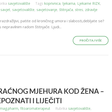
brika
savjetovalište
Tags
koprivnica
,
ljekarna
,
Ljekarne RIZK
,
,
savjet
,
savjetovalište
,
savjetovanje
,
štitnjača
,
stres
,
zdravlje
razdražljivi, patite od kroničnog umora i slabosti,debljate se?
epravilnim radom štitnjače. Ljudi...
PROČITAJ VIŠE
RAĆNOG MJEHURA KOD ŽENA –
POZNATI I LIJEČITI
k, mag.pharm, fitoaromaterapeut
Rubrika
savjetovalište
,