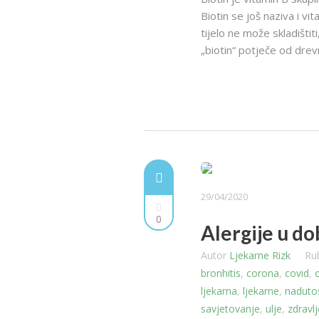
Biotin se još naziva i vi
tijelo ne može skladištit
„biotin“ potječe od drevne
29/04/2020
0
Alergije u d
Autor
Ljekarne Rizk
Ru
bronhitis
,
corona
,
covid
,
c
ljekarna
,
ljekarne
,
naduto
savjetovanje
,
ulje
,
zdravlj