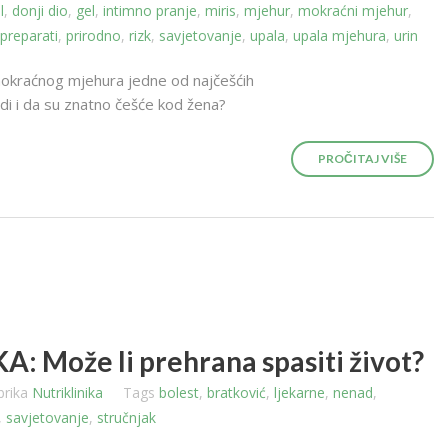
l
,
donji dio
,
gel
,
intimno pranje
,
miris
,
mjehur
,
mokraćni mjehur
,
 preparati
,
prirodno
,
rizk
,
savjetovanje
,
upala
,
upala mjehura
,
urin
 mokraćnog mjehura jedne od najčešćih
judi i da su znatno češće kod žena?
PROČITAJ VIŠE
: Može li prehrana spasiti život?
brika
Nutriklinika
Tags
bolest
,
bratković
,
ljekarne
,
nenad
,
,
savjetovanje
,
stručnjak