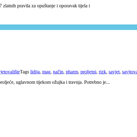
 zlatnih pravila za opuštanje i oporavak tijela i
jetovalište
Tags
lidija
,
mag
,
način
,
pharm
,
proljetni
,
rizk
,
savjet
,
savjtov
roljeće, uglavnom tijekom ožujka i travnja. Potrebno je...