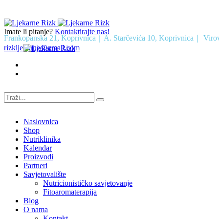
Imate li pitanje?
Kontaktirajte nas!
Frankopanska 21, Koprivnica｜A. Starčevića 10, Koprivnica｜ Viro
rizkljekarne@gmail.com
Naslovnica
Shop
Nutriklinika
Kalendar
Proizvodi
Partneri
Savjetovalište
Nutricionističko savjetovanje
Fitoaromaterapija
Blog
O nama
Kontakt