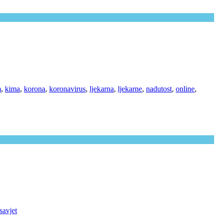
m
,
kima
,
korona
,
koronavirus
,
ljekarna
,
ljekarne
,
nadutost
,
online
,
savjet