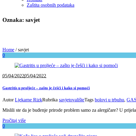
Zaštita osobnih podataka
Oznaka: savjet
Home
/
savjet
0
05/04/2022
05/04/2022
Gastritis u proljeće – zašto je češći i kako si pomoći
Autor
Ljekarne Rizk
Rubrika
savjetovalište
Tags
bolovi u trbuhu
,
GAS
Mislili ste da je buđenje prirode problem samo za alergičare? U prije
Pročitaj više
0