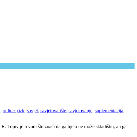
i
,
online
,
rizk
,
savjet
,
savjetovalište
,
savjetovanje
,
suplementacija
,
. Topiv je u vodi što znači da ga tijelo ne može skladištiti, ali ga