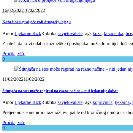
16/02/2022
16/02/2022
Koža lica u proljeće voli drugačiju njegu
Autor
Ljekarne Rizk
Rubrika
savjetovalište
Tags
koža
,
kozmetika
,
lice
Znate li da krivi odabir kozmetike i postupaka može doprinijeti lošije
Pročitaj više
0
11/02/2022
11/02/2022
Štitnjača na stes može ragirati na razne načine – niti jedan nije dobar
Autor
Ljekarne Rizk
Rubrika
savjetovalište
Tags
koprivnica
,
ljekarna
,
Pretjerano ste nemirni i razdražljivi, patite od kroničnog umora i slab
Pročitaj više
0