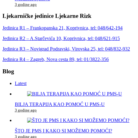
3 godine ago
Ljekarničke jedinice Ljekarne Rizk
Jedinica R1 – Frankopanska 21, Koprivnica, tel: 048/642-194
Jedinica R2 – A.Starčevića 10, Koprivnica, tel: 048/621-915
Jedinica R3 – Novigrad Podravski, Virovska 25, tel: 048/832-932
Jedinica R4 – Zagreb, Nova cesta 89, tel: 01/3822-356
Blog
Latest
BILJA TERAPIJA KAO POMOĆ U PMS-U
3 godine ago
ŠTO JE PMS I KAKO SI MOŽEMO POMOĆI?
3 godine ago