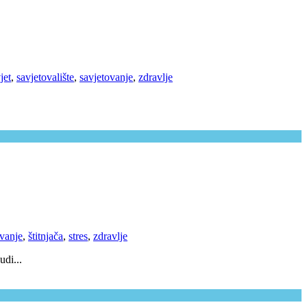
jet
,
savjetovalište
,
savjetovanje
,
zdravlje
ovanje
,
štitnjača
,
stres
,
zdravlje
udi...