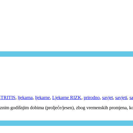
TRITIS
,
ljekarna
,
ljekarne
,
Ljekarne RIZK
,
prirodno
,
savjet
,
savjeti
,
sa
laznim godišnjim dobima (proljeće/jesen), zbog vremenskih promjena, ko