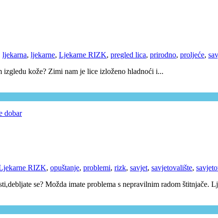
,
ljekarna
,
ljekarne
,
Ljekarne RIZK
,
pregled lica
,
prirodno
,
proljeće
,
sav
m izgledu kože? Zimi nam je lice izloženo hladnoći i...
Ljekarne RIZK
,
opuštanje
,
problemi
,
rizk
,
savjet
,
savjetovalište
,
savjet
osti,debljate se? Možda imate problema s nepravilnim radom štitnjače. Lj