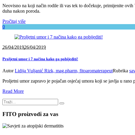
Neovisno na koji način rodile ili vas tek to dočekuje, primijenite ovih 7
duha nakon poroda.
Pročitaj više
0
26/04/2019
26/04/2019
Proljetni umor i 7 načina kako ga pobijediti!
Autor
Lidija Vuljanić Rizk, mag.pharm, fitoaromaterapeut
Rubrika
sav
Proljetni umor zapravo je pojačan osjećaj umora koji se javlja u rano p
Read More
FITO proizvodi za vas