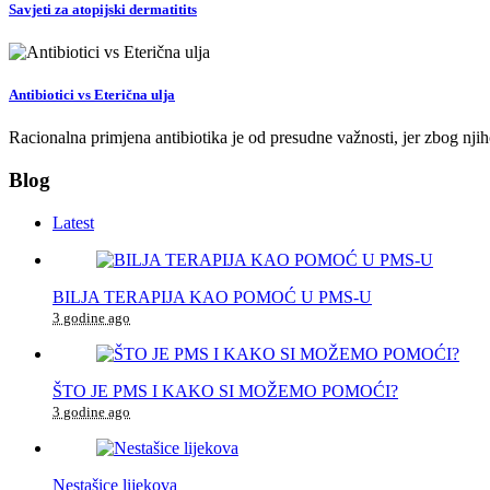
Savjeti za atopijski dermatitits
Antibiotici vs Eterična ulja
Racionalna primjena antibiotika je od presudne važnosti, jer zbog nj
Blog
Latest
BILJA TERAPIJA KAO POMOĆ U PMS-U
3 godine ago
ŠTO JE PMS I KAKO SI MOŽEMO POMOĆI?
3 godine ago
Nestašice lijekova