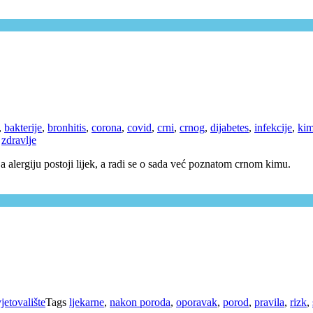
,
bakterije
,
bronhitis
,
corona
,
covid
,
crni
,
crnog
,
dijabetes
,
infekcije
,
ki
,
zdravlje
 Za alergiju postoji lijek, a radi se o sada već poznatom crnom kimu.
jetovalište
Tags
ljekarne
,
nakon poroda
,
oporavak
,
porod
,
pravila
,
rizk
,