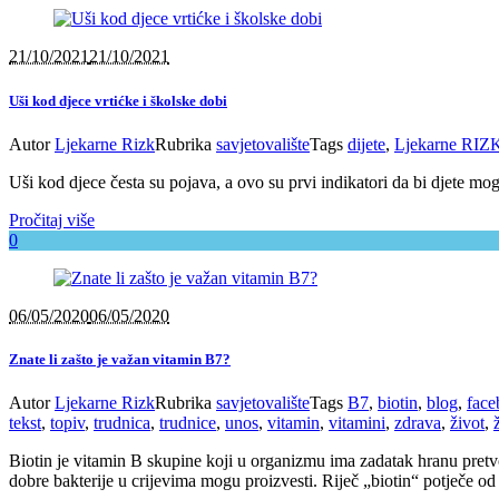
21/10/2021
21/10/2021
Uši kod djece vrtićke i školske dobi
Autor
Ljekarne Rizk
Rubrika
savjetovalište
Tags
dijete
,
Ljekarne RIZ
Uši kod djece česta su pojava, a ovo su prvi indikatori da bi djete mogl
Pročitaj više
0
06/05/2020
06/05/2020
Znate li zašto je važan vitamin B7?
Autor
Ljekarne Rizk
Rubrika
savjetovalište
Tags
B7
,
biotin
,
blog
,
face
tekst
,
topiv
,
trudnica
,
trudnice
,
unos
,
vitamin
,
vitamini
,
zdrava
,
život
,
Biotin je vitamin B skupine koji u organizmu ima zadatak hranu pretvori
dobre bakterije u crijevima mogu proizvesti. Riječ „biotin“ potječe od d