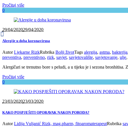
Pročitaj više
0
29/04/2020
29/04/2020
Alergije u doba koronavirusa
Autor
Ljekarne Rizk
Rubrika
Bolji život
Tags
alergija
,
astma
,
bakterija
preventiva
,
preventivno
,
rizk
,
savjet
,
savjetovalište
,
savjetovanje
,
ulje
Alergičari se trenutno bore s peludi, a u tijeku je i sezona bronhitisa.
Pročitaj više
0
23/03/2020
23/03/2020
KAKO POSPJEŠITI OPORAVAK NAKON PORODA?
Autor
Lidija Vuljanić Rizk, mag.pharm, fitoaromaterapeut
Rubrika
sav