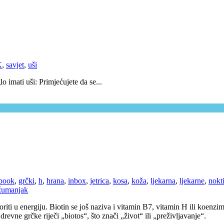
K
,
savjet
,
uši
o imati uši: Primjećujete da se...
book
,
grčki
,
h
,
hrana
,
inbox
,
jetrica
,
kosa
,
koža
,
ljekarna
,
ljekarne
,
nokt
žumanjak
ti u energiju. Biotin se još naziva i vitamin B7, vitamin H ili koenzim R
revne grčke riječi „biotos“, što znači „život“ ili „preživljavanje“.