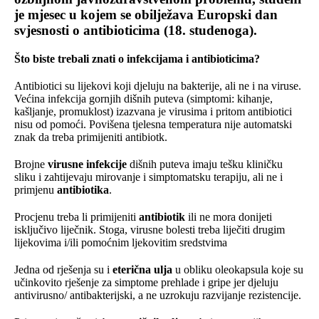
je mjesec u kojem se obilježava Europski dan
svjesnosti o antibioticima (18. studenoga).
Što biste trebali znati o infekcijama i antibioticima?
Antibiotici su lijekovi koji djeluju na bakterije, ali ne i na viruse.
Većina infekcija gornjih dišnih puteva (simptomi: kihanje,
kašljanje, promuklost) izazvana je virusima i pritom antibiotici
nisu od pomoći. Povišena tjelesna temperatura nije automatski
znak da treba primijeniti antibiotk.
Brojne
virusne infekcije
dišnih puteva imaju tešku kliničku
sliku i zahtijevaju mirovanje i simptomatsku terapiju, ali ne i
primjenu
antibiotika
.
Procjenu treba li primijeniti
antibiotik
ili ne mora donijeti
isključivo liječnik. Stoga, virusne bolesti treba liječiti drugim
lijekovima i/ili pomoćnim ljekovitim sredstvima
Jedna od rješenja su i
eterična ulja
u obliku oleokapsula koje su
učinkovito rješenje za simptome prehlade i gripe jer djeluju
antivirusno/ antibakterijski, a ne uzrokuju razvijanje rezistencije.