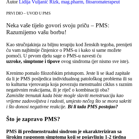
Autor
Lidija Vuljanić Rizk, mag.pharm, fitoaromaterapeut
PRVI DIO – UVOD U PMS
Neka vaše tijelo govori svoju priču – PMS:
Razumijemo vašu borbu!
Kao stručnjakinja za biljnu terapiju kod ženskih tegoba, prenijeti
ću vam najbitnije činjenice o PMS-u i kako si same možete
pomoći. U prvom djelu sage o PMS-u navesti ću
uzroke,
simptome i tipove
ovog sindroma (jer nismo sve iste).
Krenimo pomalo filozofskim pristupom. Jeste li se ikad zapitale
da li je PMS posljedica individualnog patološkog problema ili su
to kulturna vjerovanja koja povezuju menstrualni ciklus s raznim
negativnim reakcijama, ili je riječ o kombinaciji oba?
Zamislite trenutak kada biste mogle slaviti menstruaciju kao
vrijeme zadovoljstva i radosti, umjesto nečeg što se mora sakriti
i što donosi negativne reakcije.
Bi li tada PMS postojao?
Što je zapravo PMS?
PMS ili
predmenstrualni sindrom je okarakteriziran sa
širokim rasponom simptoma koji se pojavljuju 1-2 tjedna