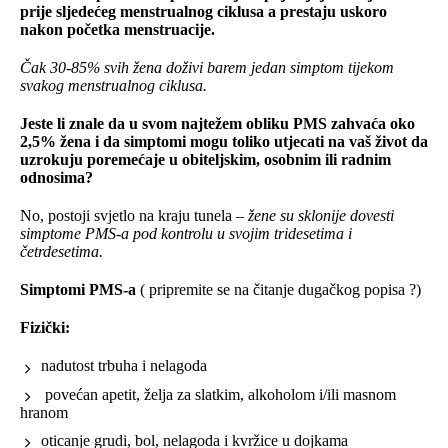
prije sljedećeg menstrualnog ciklusa a prestaju uskoro
nakon početka menstruacije.
Čak 30-85% svih žena doživi barem jedan simptom tijekom
svakog menstrualnog ciklusa.
Jeste li znale da u svom najtežem obliku PMS zahvaća oko
2,5% žena i da simptomi mogu toliko utjecati na vaš život da
uzrokuju poremećaje u obiteljskim, osobnim ili radnim
odnosima?
No, postoji svjetlo na kraju tunela –
žene su sklonije dovesti
simptome PMS-a pod kontrolu u svojim tridesetima i
četrdesetima.
Simptomi PMS-a
( pripremite se na čitanje dugačkog popisa
?
)
Fizički:
nadutost trbuha i nelagoda
povećan apetit, želja za slatkim, alkoholom i/ili masnom
hranom
oticanje grudi, bol, nelagoda i kvržice u dojkama