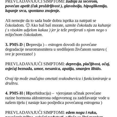
PREVLADAVAJUĆI SIMPTOMI:
žudnja za šećerom,
povećan apetit (čak proždrljivost ), glavobolja, hipoglikemija,
lupanje srca, spontano znojenje.
Ali nemojte da to sada bude dobra isprika za natrpati se
čokoladom. 🙂 Ako baš baš morate,
uzmite čokoladu za kuhanje
( s visokim udjelom kakaa ) jer je teže pretjerati s njom nego s
mliječnom čokoladom.
3. PMS-D
(
D
epresija ) – estrogen dovodi do povećane
degradacije neurotransmitera u središnjem živčanom sustavu (
sve je povezano! )
PREVLADAVAJUĆI SIMPTOMI:
depresija, plačljivost, očaj,
osjećaj beznađa, umor, nesanica, apatija, smanjen libido.
Ovaj tip može značajno ometati svakodnevicu i funkcioniranje u
društvu.
4. PMS-H
(
H
iperhidracija) –
vjerojatan učinak povećane
razine hormona aldosterona odgovornog za zadržavanje vode u
našem tijelu ( nastaje kao posljedica povećanog estrogena )
PREVLADAVAJUĆI SIMPTOMI:
edem nogu i ruku,