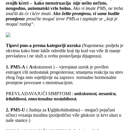
svojih kćeri –
kako menstruacija
nije nešto nečisto,
neugodno, automatski vrlo bolno.
Ako vi imate PMS, ne treba
značiti da će i kćer imati.
Ako želite promjenu, vi same budite
promjena:
proučite moguć izvor PMS-a i zapitajte se „koji je
moguć razlog“.
Tipovi pms-a prema kategoriji uzroka
(Napomena: podjela je
okvirna kako biste lakše odredile koji tip kod vas više ili manje
prevladava i ne služi u svrhu postavljanja dijagnoza)
1. PMS-A
(
A
nksioznost ) – vjerojatan uzrok je povišen
estrogen i/ili nedostatak progesterona; smanjena reakcija na stres
zbog čega smo osjetljivije na zapravo
normalne hormonalne
promjene povezane s menstruacijom.
PREVLADAVAJUĆI SIMPTOMI :
anksioznost, nesanica,
iritabilnost, emocionalna nestabilnost.
2. PMS-U
( žudnja za
U
gljikohidratima) – mogući pojačani
učinci vezanja inzulina (posljedično više glukoze iz krvi ulazi u
naše stanice )