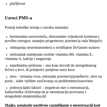
plačljivost
U
zroci PMS-a
Postoji nekoliko teorija o uzroku nastanka:
hormonalna neravnoteža, abnormalne vrijednosti hormona (
povišen estrogen; smanjen progesteron; poremećaj rada štitnjače)
odstupanja neurotransmitera u središnjem živčanom sustavu
nedostatak nutrijenata osobito vitamina B6, vitamina E,
vitamina A, kalcija i magnezija
neprikladna prehrana – ona koja dovodi do nereguliranog
šećera u krvi, ili primjerice pretjeran unos kave
stres – trenutna veza, seksualni poremećaj/poteškoće, stres na
poslu , slabe vještine suočavanja sa problemima/izazovima
psihosocijalni faktori – negativan stav o menstruaciji,
kulturološka očekivanja da je menstruacija povezana s
neugodnim simptomima,itd.
Majke, potaknite pozitivno razmišljanje o menstruaciji kod