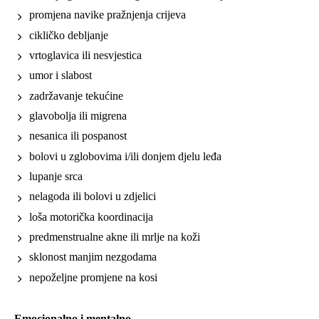
promjena navike pražnjenja crijeva
cikličko debljanje
vrtoglavica ili nesvjestica
umor i slabost
zadržavanje tekućine
glavobolja ili migrena
nesanica ili pospanost
bolovi u zglobovima i/ili donjem djelu leđa
lupanje srca
nelagoda ili bolovi u zdjelici
loša motorička koordinacija
predmenstrualne akne ili mrlje na koži
sklonost manjim nezgodama
nepoželjne promjene na kosi
Emocionalno i mentalno