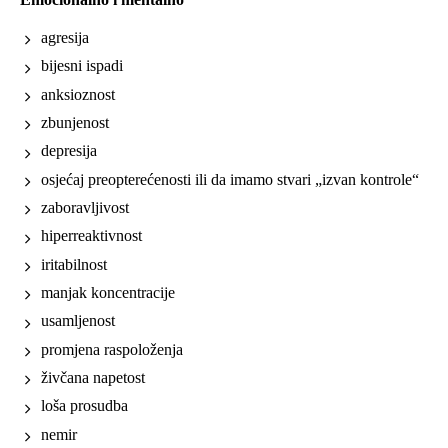
agresija
bijesni ispadi
anksioznost
zbunjenost
depresija
osjećaj preopterećenosti ili da imamo stvari „izvan kontrole“
zaboravljivost
hiperreaktivnost
iritabilnost
manjak koncentracije
usamljenost
promjena raspoloženja
živčana napetost
loša prosudba
nemir