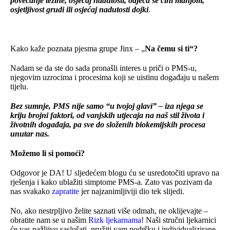
povećanje težine, osjećaj nadutosti, odjeća se čini manjom,
osjetljivost grudi ili osjećaj nadutosti dojki
.
Kako kaže poznata pjesma grupe Jinx – „
Na čemu si ti“?
Nadam se da ste do sada pronašli interes u priči o PMS-u,
njegovim uzrocima i procesima koji se uistinu događaju u našem
tijelu.
Bez sumnje, PMS nije samo “u tvojoj glavi” – iza njega se
kriju brojni faktori, od vanjskih utjecaja na naš stil života i
životnih događaja, pa sve do složenih biokemijskih procesa
unutar nas.
Možemo li si pomoći?
Odgovor je DA! U sljedećem blogu ću se usredotočiti upravo na
rješenja i kako ublažiti simptome PMS-a. Zato vas pozivam da
nas svakako
zapratite
jer najzanimljiviji dio tek slijedi.
No, ako nestrpljivo želite saznati više odmah, ne oklijevajte –
obratite nam se u našim
Rizk ljekarnama
! Naši stručni ljekarnici
će vas pažljivo saslušati, pružiti vam podršku i individualizirane