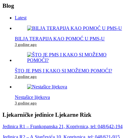
Blog
Latest
BILJA TERAPIJA KAO POMOĆ U PMS-U
3 godine ago
ŠTO JE PMS I KAKO SI MOŽEMO POMOĆI?
3 godine ago
Nestašice lijekova
3 godine ago
Ljekarničke jedinice Ljekarne Rizk
Jedinica R1 – Frankopanska 21, Koprivnica, tel: 048/642-194
Jedinica R2 – A.Starčevića 10, Koprivnica, tel: 048/621-915