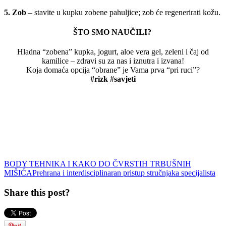
5. Zob
– stavite u kupku zobene pahuljice; zob će regenerirati kožu.
ŠTO SMO NAUČILI?
Hladna “zobena” kupka, jogurt, aloe vera gel, zeleni i čaj od
kamilice – zdravi su za nas i iznutra i izvana!
Koja domaća opcija “obrane” je Vama prva “pri ruci”?
#rizk #savjeti
BODY TEHNIKA I KAKO DO ČVRSTIH TRBUŠNIH
MIŠIĆA
Prehrana i interdisciplinaran pristup stručnjaka specijalista
Share this post?