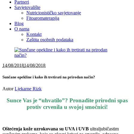
Partneri
Savjetovalište
Nutricionističko savjetovanje
Fitoaromaterapija
Blog
O nama
Kontakt
Zaštita osobnih podataka
14/08/2018
14/08/2018
Sunčane opekline i kako ih tretirati na prirodan način?
Autor
Ljekarne Rizk
Sunce Vas je “uhvatilo”? Pronađite prirodni spas
protiv crvenila u svojoj smočnici!
Oštećenja kože uzrokovana su UVA i UVB
ultraljubičastim