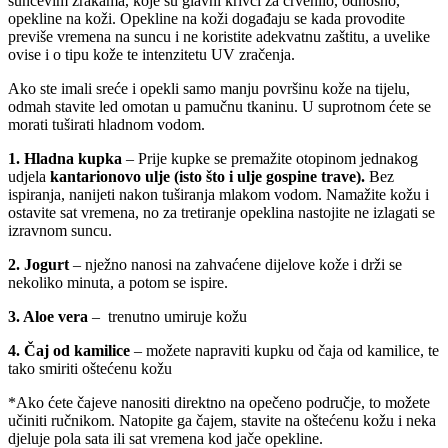
sunčevim zrakama,
koje su glavni krivci za crvenilo, odnosno,
opekline na koži. Opekline na koži događaju se kada provodite
previše vremena na suncu i ne koristite adekvatnu zaštitu, a uvelike
ovise i o tipu kože te intenzitetu UV zračenja.
Ako ste imali sreće i opekli samo manju površinu kože na tijelu,
odmah stavite led omotan u pamučnu tkaninu. U suprotnom ćete se
morati tuširati hladnom vodom.
1. Hladna kupka
– Prije kupke se premažite otopinom jednakog
udjela
kantarionovo ulje (isto što i ulje gospine trave).
Bez
ispiranja, nanijeti nakon tuširanja mlakom vodom. Namažite kožu i
ostavite sat vremena, no
za tretiranje opeklina nastojite ne izlagati se
izravnom suncu.
2. Jogurt
– nježno nanosi na zahvaćene dijelove kože i drži se
nekoliko minuta, a potom se ispire.
3. Aloe vera
–
trenutno umiruje kožu
4. Čaj od kamilice
– možete napraviti kupku od čaja od kamilice, te
tako smiriti oštećenu kožu
*Ako ćete čajeve nanositi direktno na opečeno područje, to možete
učiniti ručnikom. Natopite ga čajem, stavite na oštećenu kožu i neka
djeluje pola sata ili sat vremena kod jače opekline.