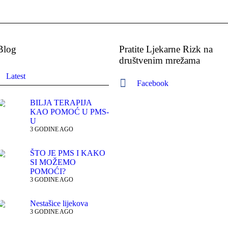
Blog
Pratite Ljekarne Rizk na
društvenim mrežama
Latest
Facebook
BILJA TERAPIJA
KAO POMOĆ U PMS-
U
3 GODINE AGO
ŠTO JE PMS I KAKO
SI MOŽEMO
POMOĆI?
3 GODINE AGO
Nestašice lijekova
3 GODINE AGO