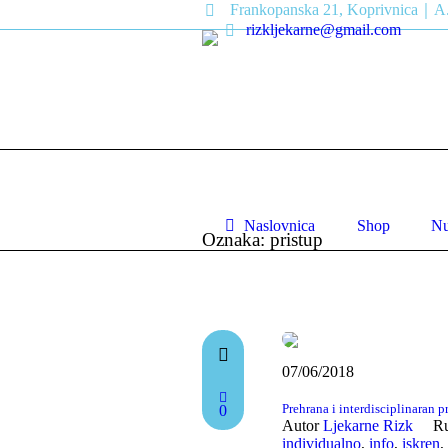
Frankopanska 21, Koprivnica｜A.
rizkljekarne@gmail.com
Naslovnica
Shop
Nu
Oznaka: pristup
07/06/2018
Prehrana i interdisciplinaran p
0
Autor
Ljekarne Rizk
R
individualno
,
info
,
iskren
,