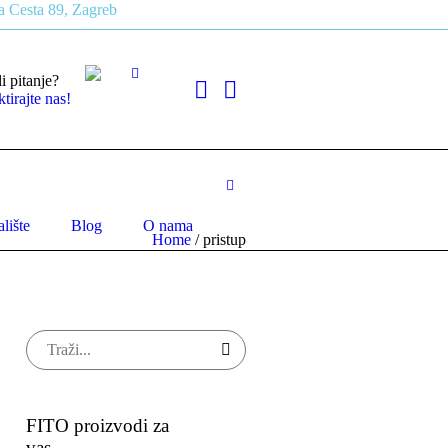
 Cesta 89, Zagreb
li pitanje?
tirajte nas!
lište
Blog
O nama
Home
/
pristup
FITO proizvodi za
vas