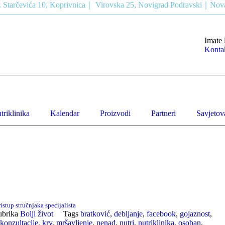
 Starčevića 10, Koprivnica｜ Virovska 25, Novigrad Podravski｜Nova
Imate 
Kontak
triklinika
Kalendar
Proizvodi
Partneri
Savjetova
ristup stručnjaka specijalista
ubrika
Bolji život
Tags
bratković
,
debljanje
,
facebook
,
gojaznost
,
konzultacije
,
krv
,
mršavljenje
,
nenad
,
nutri
,
nutriklinika
,
osoban
,