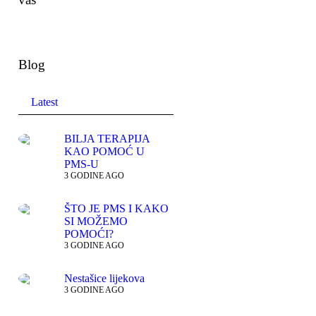
Blog
Latest
BILJA TERAPIJA
KAO POMOĆ U
PMS-U
3 GODINE AGO
ŠTO JE PMS I KAKO
SI MOŽEMO
POMOĆI?
3 GODINE AGO
Nestašice lijekova
3 GODINE AGO