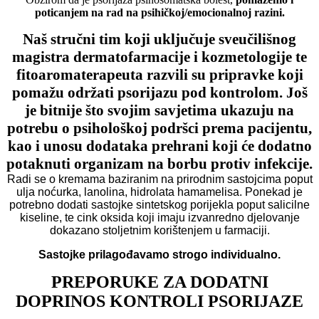
poticanjem na rad na psihičkoj/emocionalnoj razini.
Naš stručni tim koji uključuje sveučilišnog
magistra dermatofarmacije i kozmetologije te
fitoaromaterapeuta razvili su pripravke koji
pomažu održati psorijazu pod kontrolom. Još
je bitnije što svojim savjetima ukazuju na
potrebu o psihološkoj podršci prema pacijentu,
kao i unosu dodataka prehrani koji će dodatno
potaknuti organizam na borbu protiv infekcije.
Radi se o kremama baziranim na prirodnim sastojcima poput
ulja noćurka, lanolina, hidrolata hamamelisa. Ponekad je
potrebno dodati sastojke sintetskog porijekla poput salicilne
kiseline, te cink oksida koji imaju izvanredno djelovanje
dokazano stoljetnim korištenjem u farmaciji.
Sastojke prilagođavamo strogo individualno.
PREPORUKE ZA DODATNI
DOPRINOS KONTROLI PSORIJAZE