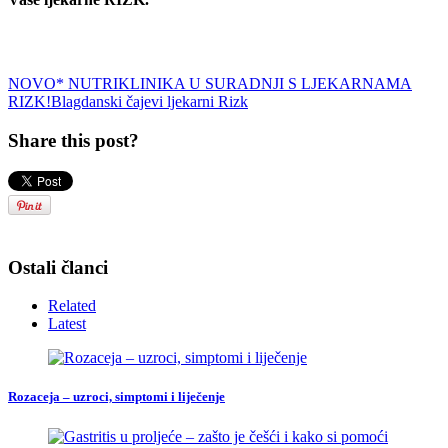
NOVO* NUTRIKLINIKA U SURADNJI S LJEKARNAMA
RIZK!
Blagdanski čajevi ljekarni Rizk
Share this post?
Ostali članci
Related
Latest
Rozaceja – uzroci, simptomi i liječenje