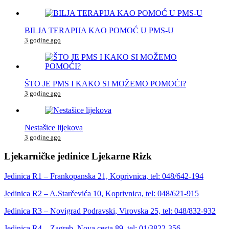
BILJA TERAPIJA KAO POMOĆ U PMS-U
3 godine ago
ŠTO JE PMS I KAKO SI MOŽEMO POMOĆI?
3 godine ago
Nestašice lijekova
3 godine ago
Ljekarničke jedinice Ljekarne Rizk
Jedinica R1 – Frankopanska 21, Koprivnica, tel: 048/642-194
Jedinica R2 – A.Starčevića 10, Koprivnica, tel: 048/621-915
Jedinica R3 – Novigrad Podravski, Virovska 25, tel: 048/832-932
Jedinica R4 – Zagreb, Nova cesta 89, tel: 01/3822-356