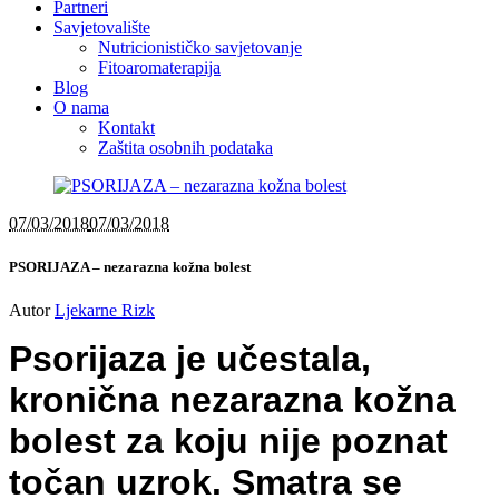
Partneri
Savjetovalište
Nutricionističko savjetovanje
Fitoaromaterapija
Blog
O nama
Kontakt
Zaštita osobnih podataka
07/03/2018
07/03/2018
PSORIJAZA – nezarazna kožna bolest
Autor
Ljekarne Rizk
Psorijaza je učestala,
kronična nezarazna kožna
bolest za koju nije poznat
točan uzrok. Smatra se