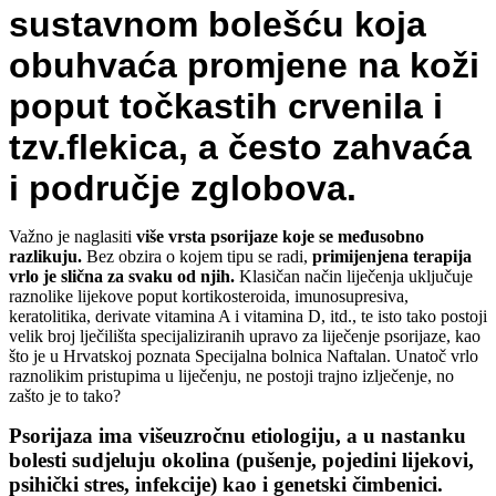
sustavnom bolešću koja
obuhvaća promjene na koži
poput točkastih crvenila i
tzv.flekica, a često zahvaća
i područje zglobova.
Važno je naglasiti
više vrsta psorijaze koje se međusobno
razlikuju.
Bez obzira o kojem tipu se radi,
primijenjena terapija
vrlo je slična za svaku od njih.
Klasičan način liječenja uključuje
raznolike lijekove poput kortikosteroida, imunosupresiva,
keratolitika, derivate vitamina A i vitamina D, itd., te isto tako postoji
velik broj lječilišta specijaliziranih upravo za liječenje psorijaze, kao
što je u Hrvatskoj poznata Specijalna bolnica Naftalan. Unatoč vrlo
raznolikim pristupima u liječenju, ne postoji trajno izlječenje, no
zašto je to tako?
Psorijaza ima višeuzročnu etiologiju, a u nastanku
bolesti sudjeluju okolina (pušenje, pojedini lijekovi,
psihički stres, infekcije) kao i genetski čimbenici.