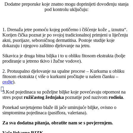
Dodatne preporuke koje znatno mogu doprinijeti dovođenju stanja
pod kontrolu uključuju:
1. Drenaža jetre pomoću kojeg potičemo i čišćenje kože „ iznutra“.
Korijen čička poznat je po svojoj tradicionalnoj primjeni u liječenju
akni, psorijaze, seboroičnog dermatitisa. Postoje studije koje
dokazuju i njegovo zaštitno djelovanje na jetru.
Sikavica je druga bitna biljka i to u obliku fitosom ekstrakta (bolje
prodiranje u jetreno tkivo i žučne vodove).
2. Protuupalno djelovanje na upalne procese – Kurkuma u obliku
fitosom ekstrakta ( više o kurkumi pročitajte u našem članku –
ovdje
).
3.Kod pojedinaca su poželjne biljke koje povećavaju otpornost na
stres poput
ružičastog žednjaka
poznatije pod nazivom
rodiola
.
Ponekad savjetujemo blaže ili jače umirujuće biljke, ovisno o
simptomima pojedinaca (pasiflora, valeriana).
Za sva dodatna pitanja, obratite nam se s povjerenjem.
Vaše ljekarne RIZK.