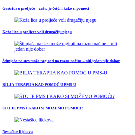
Gastritis u proljeće – zašto je češći i kako si pomoći
Koža lica u proljeće voli drugačiju njegu
Štitnjača na stes može ragirati na razne načine – niti jedan nije dobar
BILJA TERAPIJA KAO POMOĆ U PMS-U
ŠTO JE PMS I KAKO SI MOŽEMO POMOĆI?
Nestašice lijekova