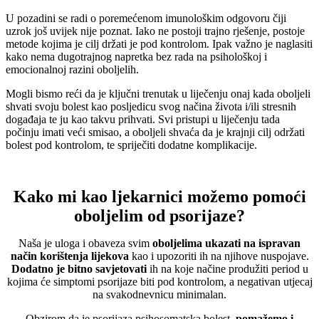
U pozadini se radi o poremećenom imunološkim odgovoru čiji
uzrok još uvijek nije poznat. Iako ne postoji trajno rješenje, postoje
metode kojima je cilj držati je pod kontrolom. Ipak važno je naglasiti
kako nema dugotrajnog napretka bez rada na psihološkoj i
emocionalnoj razini oboljelih.
Mogli bismo reći da je ključni trenutak u liječenju onaj kada oboljeli
shvati svoju bolest kao posljedicu svog načina života i/ili stresnih
događaja te ju kao takvu prihvati. Svi pristupi u liječenju tada
počinju imati veći smisao, a oboljeli shvaća da je krajnji cilj održati
bolest pod kontrolom, te spriječiti dodatne komplikacije.
Kako mi kao ljekarnici možemo pomoći
oboljelim od psorijaze?
Naša je uloga i obaveza svim
oboljelima ukazati na ispravan
način korištenja lijekova
kao i upozoriti ih na njihove nuspojave.
Dodatno je bitno savjetovati
ih na koje načine produžiti period u
kojima će simptomi psorijaze biti pod kontrolom, a negativan utjecaj
na svakodnevnicu minimalan.
Obzirom da je psorijaza psihosomatska bolest,
pomažemo i