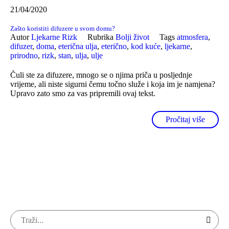
21/04/2020
Zašto koristiti difuzere u svom domu?
Autor
Ljekarne Rizk
Rubrika
Bolji život
Tags
atmosfera
,
difuzer
,
doma
,
eterična ulja
,
eterično
,
kod kuće
,
ljekarne
,
prirodno
,
rizk
,
stan
,
ulja
,
ulje
Čuli ste za difuzere, mnogo se o njima priča u posljednje
vrijeme, ali niste sigurni čemu točno služe i koja im je namjena?
Upravo zato smo za vas pripremili ovaj tekst.
Pročitaj više