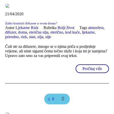
21/04/2020
Zašto koristiti difuzere u svom domu?
Autor
Ljekarne Rizk
Rubrika
Bolji život
Tags
atmosfera
,
difuzer
,
doma
,
eterična ulja
,
eterično
,
kod kuće
,
ljekarne
,
prirodno
,
rizk
,
stan
,
ulja
,
ulje
Čuli ste za difuzere, mnogo se o njima priča u posljednje
vrijeme, ali niste sigurni čemu točno služe i koja im je namjena?
Upravo zato smo za vas pripremili ovaj tekst.
Pročitaj više
0