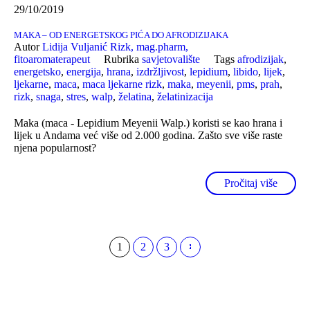
29/10/2019
MAKA – OD ENERGETSKOG PIĆA DO AFRODIZIJAKA
Autor
Lidija Vuljanić Rizk, mag.pharm,
fitoaromaterapeut
Rubrika
savjetovalište
Tags
afrodizijak
,
energetsko
,
energija
,
hrana
,
izdržljivost
,
lepidium
,
libido
,
lijek
,
ljekarne
,
maca
,
maca ljekarne rizk
,
maka
,
meyenii
,
pms
,
prah
,
rizk
,
snaga
,
stres
,
walp
,
želatina
,
želatinizacija
Maka (maca - Lepidium Meyenii Walp.) koristi se kao hrana i
lijek u Andama već više od 2.000 godina. Zašto sve više raste
njena popularnost?
Pročitaj više
1
2
3