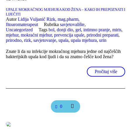
UPALE MOKRAĆNOG MJEHURA KOD ŽENA – KAKO IH PREPOZNATI I
LIJEČITI
Autor
Lidija Vuljanić Rizk, mag.pharm,
fitoaromaterapeut
Rubrika
savjetovalište
,
Uncategorized
Tags
bol
,
donji dio
,
gel
,
intimno pranje
,
miris
,
mjehur
,
mokraćni mjehur
,
prevencija upale
,
prirodni preparati
,
prirodno
,
rizk
,
savjetovanje
,
upala
,
upala mjehura
,
urin
Znate li da su infekcije mokraćnog mjehura jedne od najčešćih
bakterijskih upala kod ljudi i da su znatno češće kod žena?
Pročitaj više
0