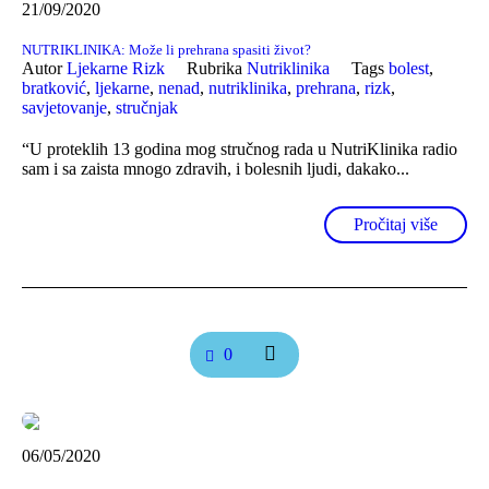
21/09/2020
NUTRIKLINIKA: Može li prehrana spasiti život?
Autor
Ljekarne Rizk
Rubrika
Nutriklinika
Tags
bolest
,
bratković
,
ljekarne
,
nenad
,
nutriklinika
,
prehrana
,
rizk
,
savjetovanje
,
stručnjak
“U proteklih 13 godina mog stručnog rada u NutriKlinika radio
sam i sa zaista mnogo zdravih, i bolesnih ljudi, dakako...
Pročitaj više
0
06/05/2020