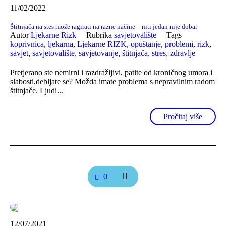
11/02/2022
Štitnjača na stes može ragirati na razne načine – niti jedan nije dobar
Autor
Ljekarne Rizk
Rubrika
savjetovalište
Tags
koprivnica
,
ljekarna
,
Ljekarne RIZK
,
opuštanje
,
problemi
,
rizk
,
savjet
,
savjetovalište
,
savjetovanje
,
štitnjača
,
stres
,
zdravlje
Pretjerano ste nemirni i razdražljivi, patite od kroničnog umora i
slabosti,debljate se? Možda imate problema s nepravilnim radom
štitnjače. Ljudi...
Pročitaj više
0
12/07/2021