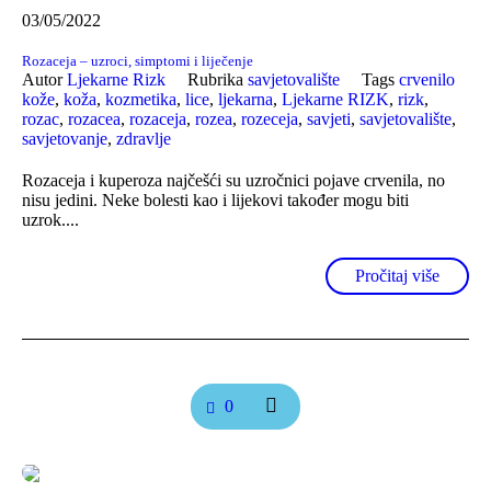
03/05/2022
Rozaceja – uzroci, simptomi i liječenje
Autor
Ljekarne Rizk
Rubrika
savjetovalište
Tags
crvenilo
kože
,
koža
,
kozmetika
,
lice
,
ljekarna
,
Ljekarne RIZK
,
rizk
,
rozac
,
rozacea
,
rozaceja
,
rozea
,
rozeceja
,
savjeti
,
savjetovalište
,
savjetovanje
,
zdravlje
Rozaceja i kuperoza najčešći su uzročnici pojave crvenila, no
nisu jedini. Neke bolesti kao i lijekovi također mogu biti
uzrok....
Pročitaj više
0