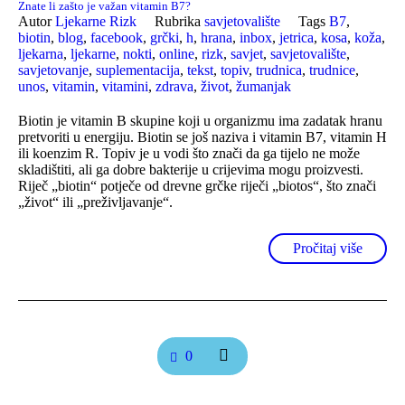
Znate li zašto je važan vitamin B7?
Autor
Ljekarne Rizk
Rubrika
savjetovalište
Tags
B7
,
biotin
,
blog
,
facebook
,
grčki
,
h
,
hrana
,
inbox
,
jetrica
,
kosa
,
koža
,
ljekarna
,
ljekarne
,
nokti
,
online
,
rizk
,
savjet
,
savjetovalište
,
savjetovanje
,
suplementacija
,
tekst
,
topiv
,
trudnica
,
trudnice
,
unos
,
vitamin
,
vitamini
,
zdrava
,
život
,
žumanjak
Biotin je vitamin B skupine koji u organizmu ima zadatak hranu
pretvoriti u energiju. Biotin se još naziva i vitamin B7, vitamin H
ili koenzim R. Topiv je u vodi što znači da ga tijelo ne može
skladištiti, ali ga dobre bakterije u crijevima mogu proizvesti.
Riječ „biotin“ potječe od drevne grčke riječi „biotos“, što znači
„život“ ili „preživljavanje“.
Pročitaj više
0