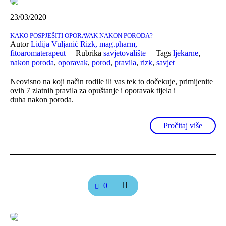
23/03/2020
KAKO POSPJEŠITI OPORAVAK NAKON PORODA?
Autor
Lidija Vuljanić Rizk, mag.pharm,
fitoaromaterapeut
Rubrika
savjetovalište
Tags
ljekarne
,
nakon poroda
,
oporavak
,
porod
,
pravila
,
rizk
,
savjet
Neovisno na koji način rodile ili vas tek to dočekuje, primijenite
ovih 7 zlatnih pravila za opuštanje i oporavak tijela i
duha nakon poroda.
Pročitaj više
0