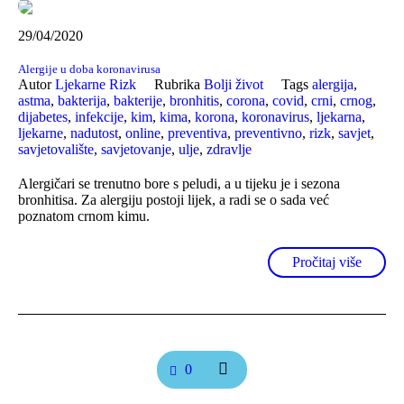
29/04/2020
Alergije u doba koronavirusa
Autor
Ljekarne Rizk
Rubrika
Bolji život
Tags
alergija
,
astma
,
bakterija
,
bakterije
,
bronhitis
,
corona
,
covid
,
crni
,
crnog
,
dijabetes
,
infekcije
,
kim
,
kima
,
korona
,
koronavirus
,
ljekarna
,
ljekarne
,
nadutost
,
online
,
preventiva
,
preventivno
,
rizk
,
savjet
,
savjetovalište
,
savjetovanje
,
ulje
,
zdravlje
Alergičari se trenutno bore s peludi, a u tijeku je i sezona
bronhitisa. Za alergiju postoji lijek, a radi se o sada već
poznatom crnom kimu.
Pročitaj više
0