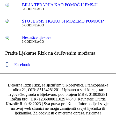
BILJA TERAPIJA KAO POMOĆ U PMS-U
3 GODINE AGO
ŠTO JE PMS I KAKO SI MOŽEMO POMOĆI?
3 GODINE AGO
Nestašice lijekova
3 GODINE AGO
Pratite Ljekarne Rizk na društvenim mrežama
Facebook
Ljekarna Rizk Rizk, sa sjedištem u Koprivnici, Frankopanska
ulica 21, OIB: 85134281201. Upisano u sudski registar
Trgovačkog suda u Bjelovaru, pod brojem MBS: 010038281.
Račun broj: HR7123600001102974840. Ravnatelj: Đurđa
Kozolić Rizk © 2023 | Sva prava pridržana. Informacije i savjeti
na ovoj web stranici ne mogu zamijeniti savjet liječnika ili
ljekarnika. Za obavijesti o mjerama opreza, rizicima i