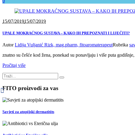
0
15/07/2019
15/07/2019
UPALE MOKRAĆNOG SUSTAVA – KAKO IH PREPOZNATI I LIJEČITI?
Autor
Lidija Vuljanić Rizk, mag.pharm, fitoaromaterapeut
Rubrika
sav
znatno su češće kod žena, ponekad su ponavljaju i više puta godišnje, a
Pročitaj više
FITO proizvodi za vas
Savjeti za atopijski dermatitits