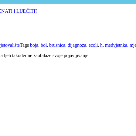
jetovalište
Tags
boja
,
bol
,
brusnica
,
dijagnoza
,
ecoli
,
h
,
medvjetnka
,
mj
 ljeti također ne zaobilaze svoje pojavljivanje.