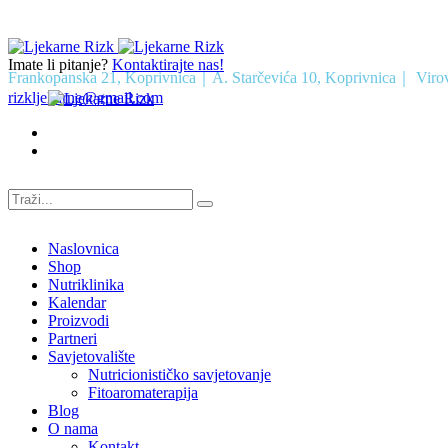
Imate li pitanje?
Kontaktirajte nas!
Frankopanska 21, Koprivnica｜A. Starčevića 10, Koprivnica｜ Viro
rizkljekarne@gmail.com
Naslovnica
Shop
Nutriklinika
Kalendar
Proizvodi
Partneri
Savjetovalište
Nutricionističko savjetovanje
Fitoaromaterapija
Blog
O nama
Kontakt