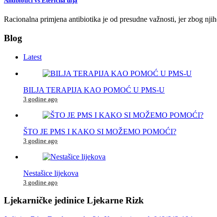
Antibiotici vs Eterična ulja
Racionalna primjena antibiotika je od presudne važnosti, jer zbog nj
Blog
Latest
BILJA TERAPIJA KAO POMOĆ U PMS-U
3 godine ago
ŠTO JE PMS I KAKO SI MOŽEMO POMOĆI?
3 godine ago
Nestašice lijekova
3 godine ago
Ljekarničke jedinice Ljekarne Rizk