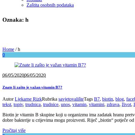
Zaštita osobnih podataka
Oznaka: h
Home
/
h
0
06/05/2020
06/05/2020
Znate li zašto je važan vitamin B7?
Autor
Ljekarne Rizk
Rubrika
savjetovalište
Tags
B7
,
biotin
,
blog
,
face
tekst
,
topiv
,
trudnica
,
trudnice
,
unos
,
vitamin
,
vitamini
,
zdrava
,
život
,
Biotin je vitamin B skupine koji u organizmu ima zadatak hranu pretvori
dobre bakterije u crijevima mogu proizvesti. Riječ „biotin“ potječe od d
Pročitaj više