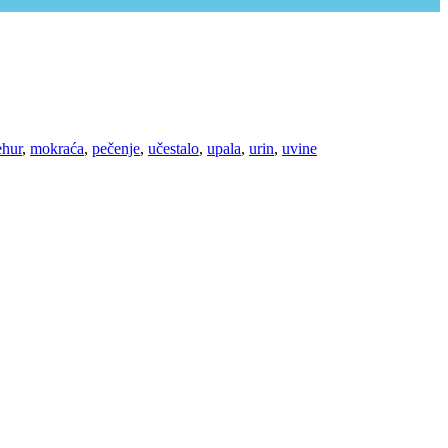
ehur
,
mokraća
,
pečenje
,
učestalo
,
upala
,
urin
,
uvine