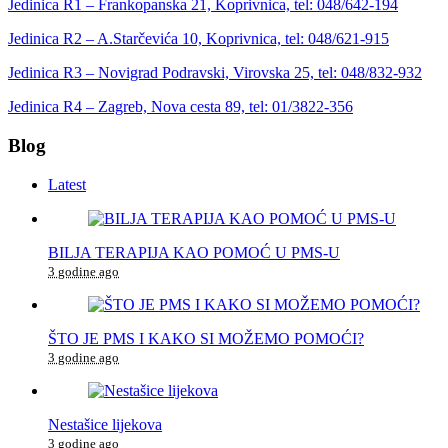
Jedinica R1 – Frankopanska 21, Koprivnica, tel: 048/642-194
Jedinica R2 – A.Starčevića 10, Koprivnica, tel: 048/621-915
Jedinica R3 – Novigrad Podravski, Virovska 25, tel: 048/832-932
Jedinica R4 – Zagreb, Nova cesta 89, tel: 01/3822-356
Blog
Latest
BILJA TERAPIJA KAO POMOĆ U PMS-U
3 godine ago
ŠTO JE PMS I KAKO SI MOŽEMO POMOĆI?
3 godine ago
Nestašice lijekova
3 godine ago