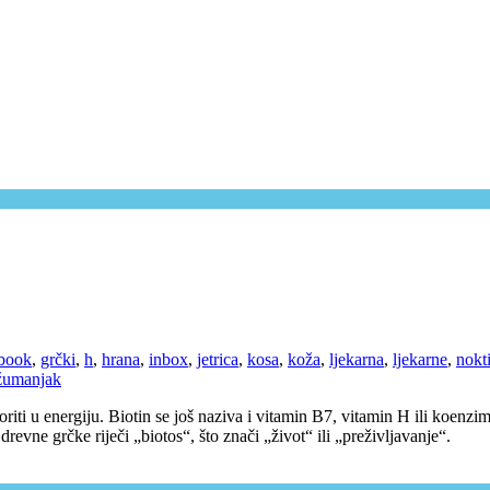
book
,
grčki
,
h
,
hrana
,
inbox
,
jetrica
,
kosa
,
koža
,
ljekarna
,
ljekarne
,
nokt
žumanjak
ti u energiju. Biotin se još naziva i vitamin B7, vitamin H ili koenzim R
revne grčke riječi „biotos“, što znači „život“ ili „preživljavanje“.