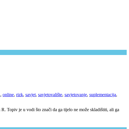
i
,
online
,
rizk
,
savjet
,
savjetovalište
,
savjetovanje
,
suplementacija
,
. Topiv je u vodi što znači da ga tijelo ne može skladištiti, ali ga