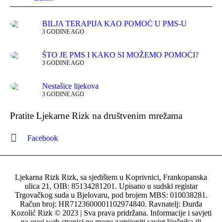
BILJA TERAPIJA KAO POMOĆ U PMS-U
3 GODINE AGO
ŠTO JE PMS I KAKO SI MOŽEMO POMOĆI?
3 GODINE AGO
Nestašice lijekova
3 GODINE AGO
Pratite Ljekarne Rizk na društvenim mrežama
Facebook
Ljekarna Rizk Rizk, sa sjedištem u Koprivnici, Frankopanska
ulica 21, OIB: 85134281201. Upisano u sudski registar
Trgovačkog suda u Bjelovaru, pod brojem MBS: 010038281.
Račun broj: HR7123600001102974840. Ravnatelj: Đurđa
Kozolić Rizk © 2023 | Sva prava pridržana. Informacije i savjeti
na ovoj web stranici ne mogu zamijeniti savjet liječnika ili