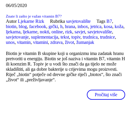
06/05/2020
Znate li zašto je važan vitamin B7?
Autor
Ljekarne Rizk
Rubrika
savjetovalište
Tags
B7
,
biotin
,
blog
,
facebook
,
grčki
,
h
,
hrana
,
inbox
,
jetrica
,
kosa
,
koža
,
ljekarna
,
ljekarne
,
nokti
,
online
,
rizk
,
savjet
,
savjetovalište
,
savjetovanje
,
suplementacija
,
tekst
,
topiv
,
trudnica
,
trudnice
,
unos
,
vitamin
,
vitamini
,
zdrava
,
život
,
žumanjak
Biotin je vitamin B skupine koji u organizmu ima zadatak hranu
pretvoriti u energiju. Biotin se još naziva i vitamin B7, vitamin H
ili koenzim R. Topiv je u vodi što znači da ga tijelo ne može
skladištiti, ali ga dobre bakterije u crijevima mogu proizvesti.
Riječ „biotin“ potječe od drevne grčke riječi „biotos“, što znači
„život“ ili „preživljavanje“.
Pročitaj više