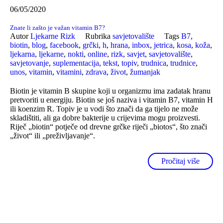
06/05/2020
Znate li zašto je važan vitamin B7?
Autor
Ljekarne Rizk
Rubrika
savjetovalište
Tags
B7
,
biotin
,
blog
,
facebook
,
grčki
,
h
,
hrana
,
inbox
,
jetrica
,
kosa
,
koža
,
ljekarna
,
ljekarne
,
nokti
,
online
,
rizk
,
savjet
,
savjetovalište
,
savjetovanje
,
suplementacija
,
tekst
,
topiv
,
trudnica
,
trudnice
,
unos
,
vitamin
,
vitamini
,
zdrava
,
život
,
žumanjak
Biotin je vitamin B skupine koji u organizmu ima zadatak hranu
pretvoriti u energiju. Biotin se još naziva i vitamin B7, vitamin H
ili koenzim R. Topiv je u vodi što znači da ga tijelo ne može
skladištiti, ali ga dobre bakterije u crijevima mogu proizvesti.
Riječ „biotin“ potječe od drevne grčke riječi „biotos“, što znači
„život“ ili „preživljavanje“.
Pročitaj više