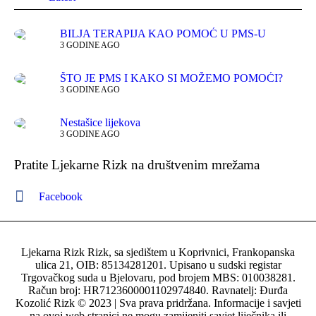
BILJA TERAPIJA KAO POMOĆ U PMS-U
3 GODINE AGO
ŠTO JE PMS I KAKO SI MOŽEMO POMOĆI?
3 GODINE AGO
Nestašice lijekova
3 GODINE AGO
Pratite Ljekarne Rizk na društvenim mrežama
Facebook
Ljekarna Rizk Rizk, sa sjedištem u Koprivnici, Frankopanska
ulica 21, OIB: 85134281201. Upisano u sudski registar
Trgovačkog suda u Bjelovaru, pod brojem MBS: 010038281.
Račun broj: HR7123600001102974840. Ravnatelj: Đurđa
Kozolić Rizk © 2023 | Sva prava pridržana. Informacije i savjeti
na ovoj web stranici ne mogu zamijeniti savjet liječnika ili