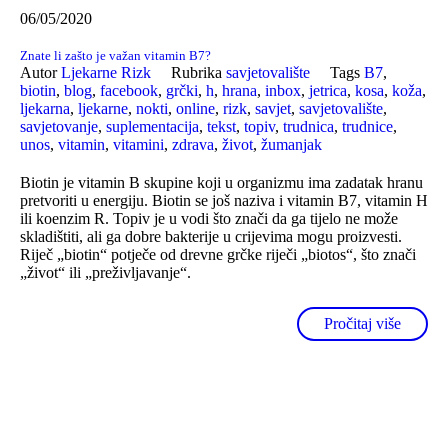
06/05/2020
Znate li zašto je važan vitamin B7?
Autor
Ljekarne Rizk
Rubrika
savjetovalište
Tags
B7
,
biotin
,
blog
,
facebook
,
grčki
,
h
,
hrana
,
inbox
,
jetrica
,
kosa
,
koža
,
ljekarna
,
ljekarne
,
nokti
,
online
,
rizk
,
savjet
,
savjetovalište
,
savjetovanje
,
suplementacija
,
tekst
,
topiv
,
trudnica
,
trudnice
,
unos
,
vitamin
,
vitamini
,
zdrava
,
život
,
žumanjak
Biotin je vitamin B skupine koji u organizmu ima zadatak hranu
pretvoriti u energiju. Biotin se još naziva i vitamin B7, vitamin H
ili koenzim R. Topiv je u vodi što znači da ga tijelo ne može
skladištiti, ali ga dobre bakterije u crijevima mogu proizvesti.
Riječ „biotin“ potječe od drevne grčke riječi „biotos“, što znači
„život“ ili „preživljavanje“.
Pročitaj više