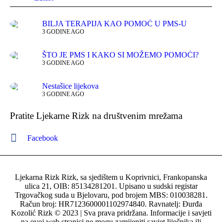
BILJA TERAPIJA KAO POMOĆ U PMS-U
3 GODINE AGO
ŠTO JE PMS I KAKO SI MOŽEMO POMOĆI?
3 GODINE AGO
Nestašice lijekova
3 GODINE AGO
Pratite Ljekarne Rizk na društvenim mrežama
Facebook
Ljekarna Rizk Rizk, sa sjedištem u Koprivnici, Frankopanska
ulica 21, OIB: 85134281201. Upisano u sudski registar
Trgovačkog suda u Bjelovaru, pod brojem MBS: 010038281.
Račun broj: HR7123600001102974840. Ravnatelj: Đurđa
Kozolić Rizk © 2023 | Sva prava pridržana. Informacije i savjeti
na ovoj web stranici ne mogu zamijeniti savjet liječnika ili