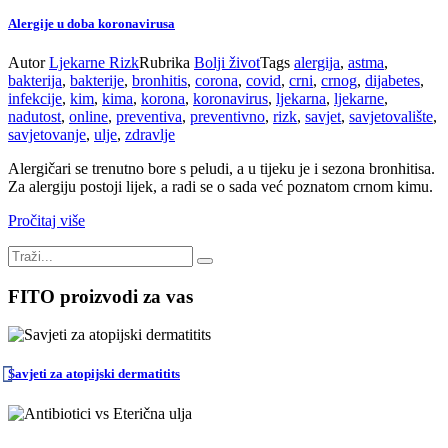
Alergije u doba koronavirusa
Autor
Ljekarne Rizk
Rubrika
Bolji život
Tags
alergija
,
astma
,
bakterija
,
bakterije
,
bronhitis
,
corona
,
covid
,
crni
,
crnog
,
dijabetes
,
infekcije
,
kim
,
kima
,
korona
,
koronavirus
,
ljekarna
,
ljekarne
,
nadutost
,
online
,
preventiva
,
preventivno
,
rizk
,
savjet
,
savjetovalište
,
savjetovanje
,
ulje
,
zdravlje
Alergičari se trenutno bore s peludi, a u tijeku je i sezona bronhitisa.
Za alergiju postoji lijek, a radi se o sada već poznatom crnom kimu.
Pročitaj više
FITO proizvodi za vas
Savjeti za atopijski dermatitits