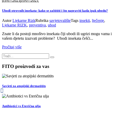
05/07/2021
05/07/2021
Ubodi otrovnih insekata- kako se zaštititi i što napraviti kada ipak ubodu?
Autor
Ljekarne Rizk
Rubrika
savjetovalište
Tags
insekti
,
lječenje
,
Ljekarne RIZK
,
preventiva
,
ubod
Znate li da postoji mnoštvo insekata čiji ubodi ili ugrizi mogu vama i
vašem djetetu izazvati probleme? Ubodi insekata češći...
Pročitaj više
FITO proizvodi za vas
Savjeti za atopijski dermatitits
Antibiotici vs Eterična ulja