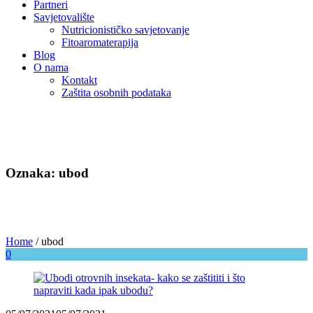
Partneri
Savjetovalište
Nutricionističko savjetovanje
Fitoaromaterapija
Blog
O nama
Kontakt
Zaštita osobnih podataka
Oznaka: ubod
Home
/
ubod
0