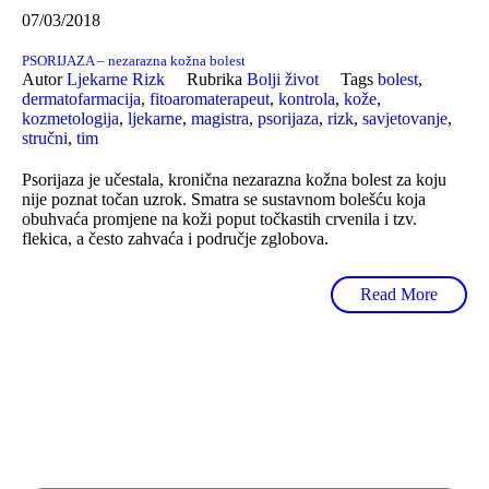
07/03/2018
PSORIJAZA – nezarazna kožna bolest
Autor
Ljekarne Rizk
Rubrika
Bolji život
Tags
bolest
,
dermatofarmacija
,
fitoaromaterapeut
,
kontrola
,
kože
,
kozmetologija
,
ljekarne
,
magistra
,
psorijaza
,
rizk
,
savjetovanje
,
stručni
,
tim
Psorijaza je učestala, kronična nezarazna kožna bolest za koju
nije poznat točan uzrok. Smatra se sustavnom bolešću koja
obuhvaća promjene na koži poput točkastih crvenila i tzv.
flekica, a često zahvaća i područje zglobova.
Read More