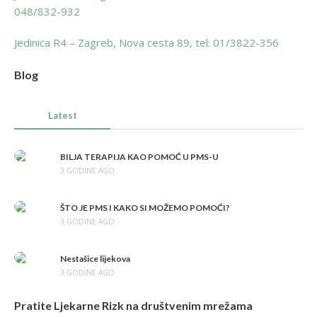
048/832-932
Jedinica R4 – Zagreb, Nova cesta 89, tel: 01/3822-356
Blog
Latest
BILJA TERAPIJA KAO POMOĆ U PMS-U
3 GODINE AGO
ŠTO JE PMS I KAKO SI MOŽEMO POMOĆI?
3 GODINE AGO
Nestašice lijekova
3 GODINE AGO
Pratite Ljekarne Rizk na društvenim mrežama