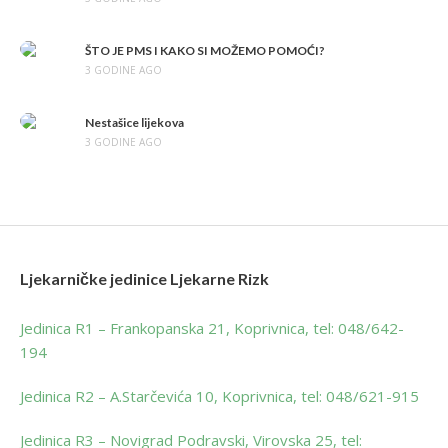
ŠTO JE PMS I KAKO SI MOŽEMO POMOĆI?
3 GODINE AGO
Nestašice lijekova
3 GODINE AGO
Ljekarničke jedinice Ljekarne Rizk
Jedinica R1 – Frankopanska 21, Koprivnica, tel: 048/642-
194
Jedinica R2 – A.Starčevića 10, Koprivnica, tel: 048/621-915
Jedinica R3 – Novigrad Podravski, Virovska 25, tel: