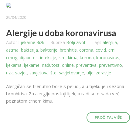
29/04/2020
Alergije u doba koronavirusa
Autor
Ljekarne Rizk
Rubrika
Bolji život
Tags
alergija
,
astma
,
bakterija
,
bakterije
,
bronhitis
,
corona
,
covid
,
crni
,
crnog
,
dijabetes
,
infekcije
,
kim
,
kima
,
korona
,
koronavirus
,
ljekarna
,
ljekarne
,
nadutost
,
online
,
preventiva
,
preventivno
,
rizk
,
savjet
,
savjetovalište
,
savjetovanje
,
ulje
,
zdravlje
Alergičari se trenutno bore s peludi, a u tijeku je i sezona
bronhitisa. Za alergiju postoji lijek, a radi se o sada već
poznatom crnom kimu.
PROČITAJ VIŠE