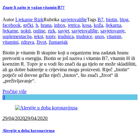
Znate li zašto je važan vitamin B7?
Autor
Ljekarne Rizk
Rubrika
savjetovalište
Tags
B7
,
biotin
,
blog
,
facebook
,
grčki
,
h
,
hrana
,
inbox
,
jetrica
,
kosa
,
koža
,
ljekarna
,
ljekarne
,
nokti
,
online
,
rizk
,
savjet
,
savjetovalište
,
savjetovanje
,
suplementacija
,
tekst
,
topiv
,
trudnica
,
trudnice
,
unos
,
vitamin
,
vitamini
,
zdrava
,
život
,
žumanjak
Biotin je vitamin B skupine koji u organizmu ima zadatak hranu
pretvoriti u energiju. Biotin se još naziva i vitamin B7, vitamin H ili
koenzim R. Topiv je u vodi što znači da ga tijelo ne može skladištiti,
ali ga dobre bakterije u crijevima mogu proizvesti. Riječ „biotin“
potječe od drevne grčke riječi „biotos“, što znači „život“ ili
„preživljavanje“.
Pročitaj više
0
29/04/2020
29/04/2020
Alergije u doba koronavirusa