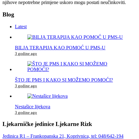
njihove nepotrebne primjene uskoro mogu postati neučinkoviti.
Blog
Latest
BILJA TERAPIJA KAO POMOĆ U PMS-U
3 godine ago
ŠTO JE PMS I KAKO SI MOŽEMO POMOĆI?
3 godine ago
Nestašice lijekova
3 godine ago
Ljekarničke jedinice Ljekarne Rizk
Jedinica R1 – Frankopanska 21, Koprivnica, tel: 048/642-194