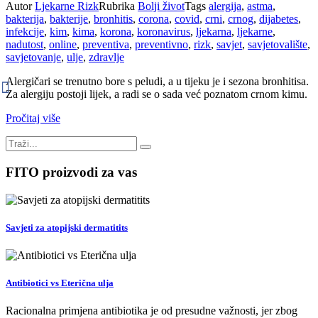
Autor
Ljekarne Rizk
Rubrika
Bolji život
Tags
alergija
,
astma
,
bakterija
,
bakterije
,
bronhitis
,
corona
,
covid
,
crni
,
crnog
,
dijabetes
,
infekcije
,
kim
,
kima
,
korona
,
koronavirus
,
ljekarna
,
ljekarne
,
nadutost
,
online
,
preventiva
,
preventivno
,
rizk
,
savjet
,
savjetovalište
,
savjetovanje
,
ulje
,
zdravlje
Alergičari se trenutno bore s peludi, a u tijeku je i sezona bronhitisa.
Za alergiju postoji lijek, a radi se o sada već poznatom crnom kimu.
Pročitaj više
FITO proizvodi za vas
Savjeti za atopijski dermatitits
Antibiotici vs Eterična ulja
Racionalna primjena antibiotika je od presudne važnosti, jer zbog